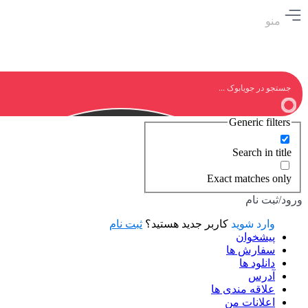
منو
Generic filters
Search in title
Exact matches only
ورود/ثبت نام
وارد شوید
کاربر جدید هستید؟
ثبت نام
پیشخوان
سفارش ها
دانلود ها
آدرس
علاقه مندی ها
اعلانات من