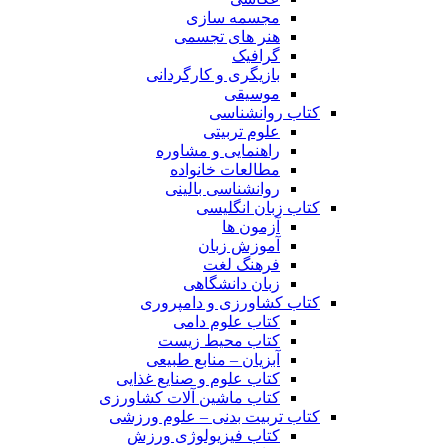
مجسمه سازی
هنر های تجسمی
گرافیک
بازیگری و کارگردانی
موسیقی
کتاب روانشناسی
علوم تربیتی
راهنمایی و مشاوره
مطالعات خانواده
روانشناسی بالینی
کتاب زبان انگلیسی
آزمون ها
آموزش زبان
فرهنگ لغت
زبان دانشگاهی
کتاب کشاورزی و دامپروری
کتاب علوم دامی
کتاب محیط زیست
آبزیان – منابع طبیعی
کتاب علوم و صنایع غذایی
کتاب ماشین آلات کشاورزی
کتاب تربیت بدنی – علوم ورزشی
کتاب فیزیولوژی ورزش