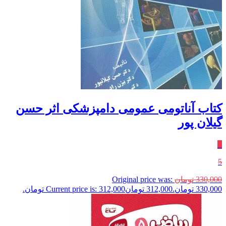
کتاب آناتومی عمومی دامپزشکی اثر حسن
گیلان پور
٪
5
330,000
تومان
Original price was:
330,000 تومان.
312,000
تومان
Current price is: 312,000 تومان.