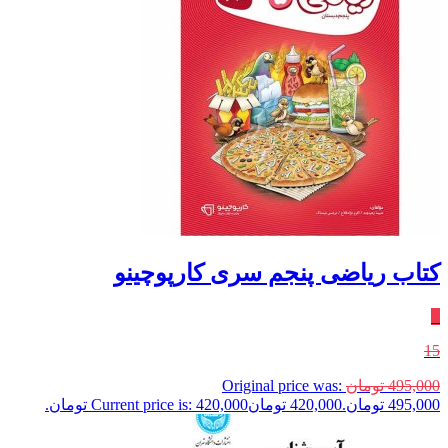
کتاب ریاضی پنجم سری کارپوچینو
٪
15
495,000
تومان
Original price was:
495,000 تومان.
420,000
تومان
Current price is: 420,000 تومان.