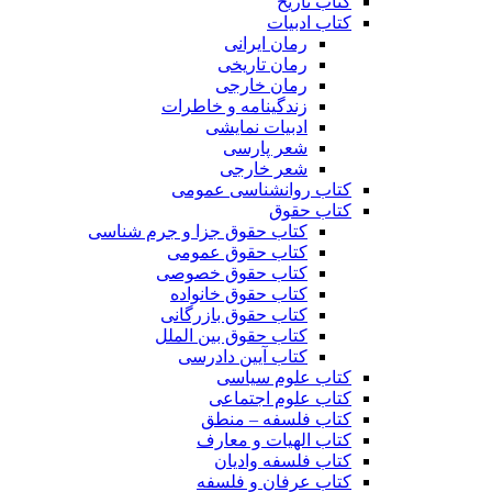
کتاب تاریخ
کتاب ادبیات
رمان ایرانی
رمان تاریخی
رمان خارجی
زندگینامه و خاطرات
ادبیات نمایشی
شعر پارسی
شعر خارجی
کتاب روانشناسی عمومی
کتاب حقوق
کتاب حقوق جزا و جرم شناسی
کتاب حقوق عمومی
کتاب حقوق خصوصی
کتاب حقوق خانواده
کتاب حقوق بازرگانی
کتاب حقوق بین الملل
کتاب آیین دادرسی
کتاب علوم سیاسی
کتاب علوم اجتماعی
کتاب فلسفه – منطق
کتاب الهیات و معارف
کتاب فلسفه وادیان
کتاب عرفان و فلسفه