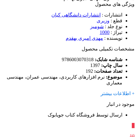
ویژگی های محصول
انتشارات
:
انتشارات دانشگاهی کیان
قطع
:
وزیری
نوع جلد
:
شومیز
تیراژ
:
1000
نویسنده
:
مهدی امیری بهقدم
مشخصات تکمیلی محصول
شناسه شابک:
9786003070318
سال چاپ:
1397
تعداد صفحات:
192
موضوع:
نرم افزارهای کاربردی، مهندسی عمران، مهندسی
معماری
+ اطلاعات بیشتر
موجود در انبار
ارسال توسط فروشگاه کتاب جویابوک
٪
10