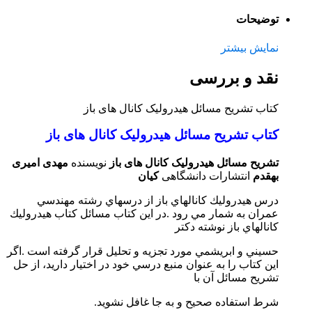
توضیحات
نمایش بیشتر
نقد و بررسی
کتاب تشریح مسائل هیدرولیک کانال های باز
کتاب تشریح مسائل هیدرولیک کانال های باز
تشریح مسائل هیدرولیک کانال های باز
نویسنده
مهدی امیری
بهقدم
انتشارات دانشگاهی
کیان
درس هيدروليك كانالهاي باز از درسهاي رشته مهندسي
عمران به شمار مي رود .در اين كتاب مسائل كتاب هيدروليك
كانالهاي باز نوشته دكتر
حسيني و ابريشمي مورد تجزيه و تحليل قرار گرفته است .اگر
اين كتاب را به عنوان منبع درسي خود در اختيار داريد، از حل
تشريح مسائل آن با
شرط استفاده صحيح و به جا غافل نشويد.