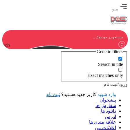
منو
earch
Generic filters
Search in title
Exact matches only
ورود/ثبت نام
وارد شوید
کاربر جدید هستید؟
ثبت نام
پیشخوان
سفارش ها
دانلود ها
آدرس
علاقه مندی ها
اعلانات من