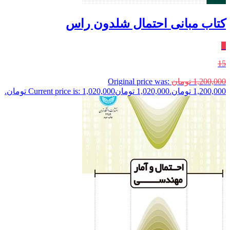
کتاب مبانی احتمال شلدون راس
٪
15
1,200,000
تومان
Original price was:
1,200,000 تومان.
1,020,000
تومان
Current price is: 1,020,000 تومان.