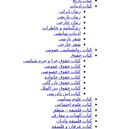
کتاب تاریخ
کتاب ادبیات
رمان ایرانی
رمان تاریخی
رمان خارجی
زندگینامه و خاطرات
ادبیات نمایشی
شعر پارسی
شعر خارجی
کتاب روانشناسی عمومی
کتاب حقوق
کتاب حقوق جزا و جرم شناسی
کتاب حقوق عمومی
کتاب حقوق خصوصی
کتاب حقوق خانواده
کتاب حقوق بازرگانی
کتاب حقوق بین الملل
کتاب آیین دادرسی
کتاب علوم سیاسی
کتاب علوم اجتماعی
کتاب فلسفه – منطق
کتاب الهیات و معارف
کتاب فلسفه وادیان
کتاب عرفان و فلسفه