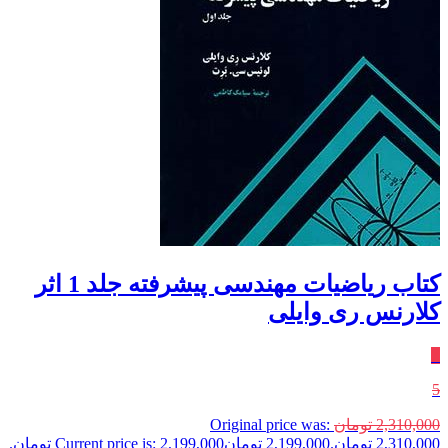
کتاب ریاضیات مهندسی پیشرفته جلد 1 اثر
کلارنس ری وایلی
٪
5
2,310,000
تومان
Original price was:
2,310,000 تومان.
2,199,000
تومان
Current price is: 2,199,000 تومان.