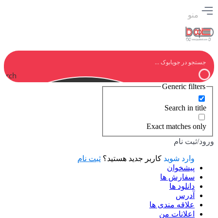
منو
earch
Generic filters
Search in title
Exact matches only
ورود/ثبت نام
وارد شوید
کاربر جدید هستید؟
ثبت نام
پیشخوان
سفارش ها
دانلود ها
آدرس
علاقه مندی ها
اعلانات من