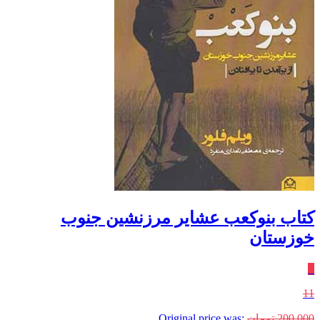
کتاب بنوکعب عشایر مرزنشین جنوب
خوزستان
٪
11
200,000
تومان
Original price was: