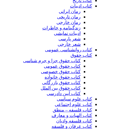
کتاب تاریخ
کتاب ادبیات
رمان ایرانی
رمان تاریخی
رمان خارجی
زندگینامه و خاطرات
ادبیات نمایشی
شعر پارسی
شعر خارجی
کتاب روانشناسی عمومی
کتاب حقوق
کتاب حقوق جزا و جرم شناسی
کتاب حقوق عمومی
کتاب حقوق خصوصی
کتاب حقوق خانواده
کتاب حقوق بازرگانی
کتاب حقوق بین الملل
کتاب آیین دادرسی
کتاب علوم سیاسی
کتاب علوم اجتماعی
کتاب فلسفه – منطق
کتاب الهیات و معارف
کتاب فلسفه وادیان
کتاب عرفان و فلسفه