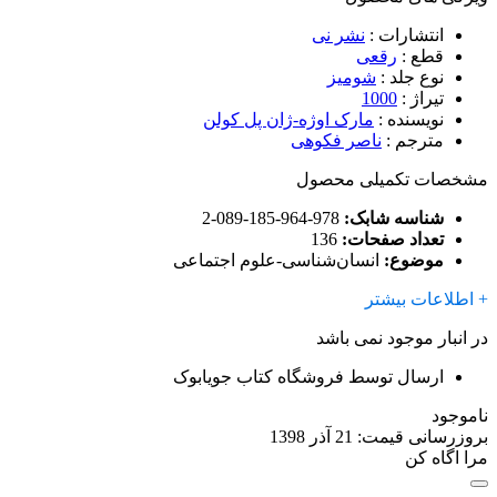
انتشارات
:
نشر نی
قطع
:
رقعی
نوع جلد
:
شومیز
تیراژ
:
1000
نویسنده
:
مارک اوژه-ژان پل کولن
مترجم
:
ناصر فکوهی
مشخصات تکمیلی محصول
شناسه شابک:
978-964-185-089-2
تعداد صفحات:
136
موضوع:
انسان‌شناسی-علوم اجتماعی
+ اطلاعات بیشتر
در انبار موجود نمی باشد
ارسال توسط فروشگاه کتاب جویابوک
ناموجود
بروزرسانی قیمت:
21 آذر 1398
مرا اگاه کن