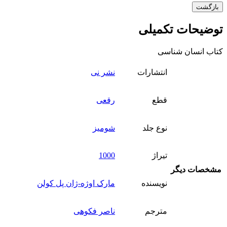
بازگشت
توضیحات تکمیلی
کتاب انسان شناسی
انتشارات
نشر نی
قطع
رقعی
نوع جلد
شومیز
تیراژ
1000
مشخصات دیگر
نویسنده
مارک اوژه-ژان پل کولن
مترجم
ناصر فکوهی