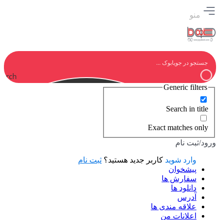
منو
earch
Generic filters
Search in title
Exact matches only
ورود/ثبت نام
وارد شوید
کاربر جدید هستید؟
ثبت نام
پیشخوان
سفارش ها
دانلود ها
آدرس
علاقه مندی ها
اعلانات من