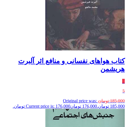
کتاب هواهای نفسانی و منافع اثر آلبرت
هریشمن
٪
5
185,000
تومان
Original price was:
185,000 تومان.
176,000
تومان
Current price is: 176,000 تومان.