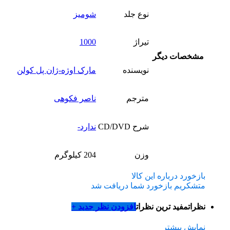
نوع جلد
شومیز
تیراژ
1000
مشخصات دیگر
نویسنده
مارک اوژه-ژان پل کولن
مترجم
ناصر فکوهی
شرح CD/DVD
ندارد-
وزن
204 کیلوگرم
بازخورد درباره این کالا
متشکریم بازخورد شما دریافت شد
نظرات
مفید ترین نظرات
افزودن نظر جدید +
نمایش بیشتر