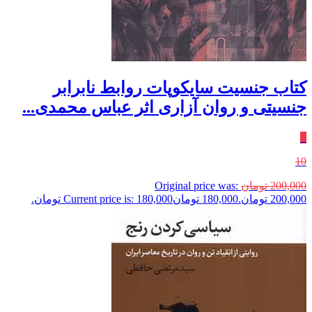
کتاب جنسیت سایکوپات روابط نابرابر
جنسیتی و روان آزاری اثر عباس محمدی...
٪
10
200,000
تومان
Original price was:
200,000 تومان.
180,000
تومان
Current price is: 180,000 تومان.