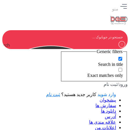
منو
earch
Generic filters
Search in title
Exact matches only
ورود/ثبت نام
وارد شوید
کاربر جدید هستید؟
ثبت نام
پیشخوان
سفارش ها
دانلود ها
آدرس
علاقه مندی ها
اعلانات من