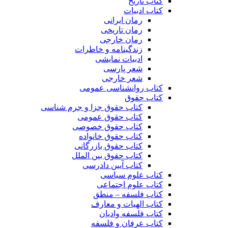
کتاب تاریخ
کتاب ادبیات
رمان ایرانی
رمان تاریخی
رمان خارجی
زندگینامه و خاطرات
ادبیات نمایشی
شعر پارسی
شعر خارجی
کتاب روانشناسی عمومی
کتاب حقوق
کتاب حقوق جزا و جرم شناسی
کتاب حقوق عمومی
کتاب حقوق خصوصی
کتاب حقوق خانواده
کتاب حقوق بازرگانی
کتاب حقوق بین الملل
کتاب آیین دادرسی
کتاب علوم سیاسی
کتاب علوم اجتماعی
کتاب فلسفه – منطق
کتاب الهیات و معارف
کتاب فلسفه وادیان
کتاب عرفان و فلسفه