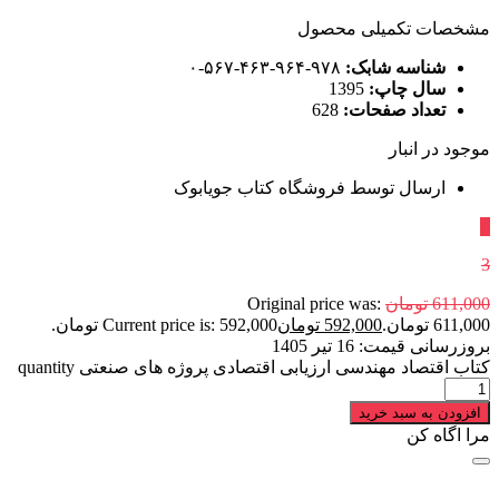
مشخصات تکمیلی محصول
شناسه شابک:
۹۷۸-۹۶۴-۴۶۳-۵۶۷-۰
سال چاپ:
1395
تعداد صفحات:
628
موجود در انبار
ارسال توسط فروشگاه کتاب جویابوک
٪
3
611,000
تومان
Original price was:
611,000 تومان.
592,000
تومان
Current price is: 592,000 تومان.
بروزرسانی قیمت:
16 تیر 1405
کتاب اقتصاد مهندسی ارزیابی اقتصادی پروژه های صنعتی quantity
افزودن به سبد خرید
مرا اگاه کن