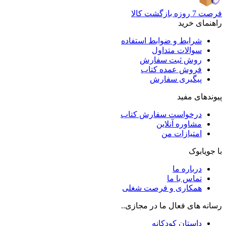
فرصت 7 روزه بازگشت کالا
راهنمای خرید
شرایط و ضوابط استفاده
سوالات متداول
روش ثبت سفارش
فروش عمده کتاب
پیگیری سفارش
پیوندهای مفید
درخواست سفارش کتاب
مشاوره آنلاین
امتیازات من
با جویابوک
درباره ما
تماس با ما
همکاری و فرصت شغلی
رسانه های فعال ما در مجازی..
داستان کودکانه