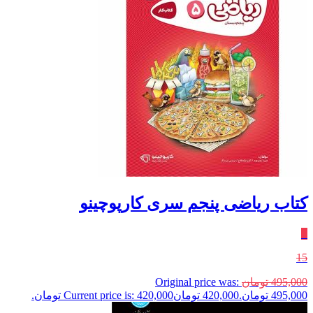
کتاب ریاضی پنجم سری کارپوچینو
٪
15
495,000
تومان
Original price was:
495,000 تومان.
420,000
تومان
Current price is: 420,000 تومان.