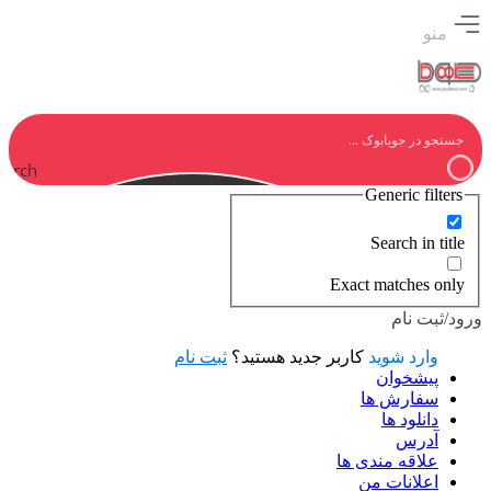
منو
earch
Generic filters
Search in title
Exact matches only
ورود/ثبت نام
وارد شوید
کاربر جدید هستید؟
ثبت نام
پیشخوان
سفارش ها
دانلود ها
آدرس
علاقه مندی ها
اعلانات من