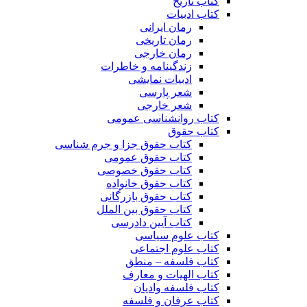
کتاب تاریخ
کتاب ادبیات
رمان ایرانی
رمان تاریخی
رمان خارجی
زندگینامه و خاطرات
ادبیات نمایشی
شعر پارسی
شعر خارجی
کتاب روانشناسی عمومی
کتاب حقوق
کتاب حقوق جزا و جرم شناسی
کتاب حقوق عمومی
کتاب حقوق خصوصی
کتاب حقوق خانواده
کتاب حقوق بازرگانی
کتاب حقوق بین الملل
کتاب آیین دادرسی
کتاب علوم سیاسی
کتاب علوم اجتماعی
کتاب فلسفه – منطق
کتاب الهیات و معارف
کتاب فلسفه وادیان
کتاب عرفان و فلسفه