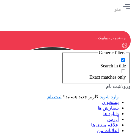
منو
Generic filters
Search in title
Exact matches only
ورود/ثبت نام
وارد شوید
کاربر جدید هستید؟
ثبت نام
پیشخوان
سفارش ها
دانلود ها
آدرس
علاقه مندی ها
اعلانات من