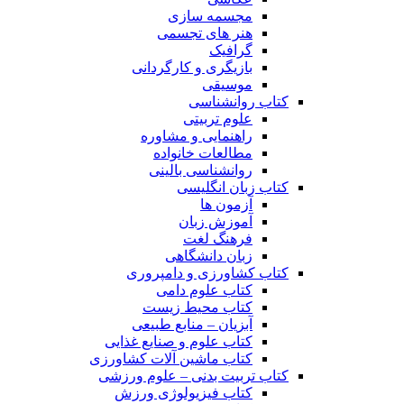
مجسمه سازی
هنر های تجسمی
گرافیک
بازیگری و کارگردانی
موسیقی
کتاب روانشناسی
علوم تربیتی
راهنمایی و مشاوره
مطالعات خانواده
روانشناسی بالینی
کتاب زبان انگلیسی
آزمون ها
آموزش زبان
فرهنگ لغت
زبان دانشگاهی
کتاب کشاورزی و دامپروری
کتاب علوم دامی
کتاب محیط زیست
آبزیان – منابع طبیعی
کتاب علوم و صنایع غذایی
کتاب ماشین آلات کشاورزی
کتاب تربیت بدنی – علوم ورزشی
کتاب فیزیولوژی ورزش