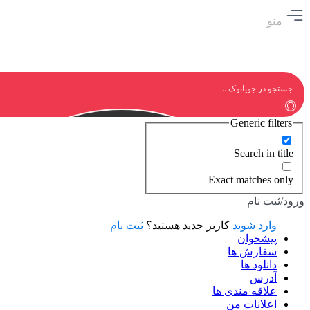
منو
Generic filters
Search in title
Exact matches only
ورود/ثبت نام
وارد شوید
کاربر جدید هستید؟
ثبت نام
پیشخوان
سفارش ها
دانلود ها
آدرس
علاقه مندی ها
اعلانات من