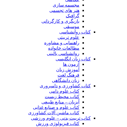
مجسمه سازی
هنر های تجسمی
گرافیک
بازیگری و کارگردانی
موسیقی
کتاب روانشناسی
علوم تربیتی
راهنمایی و مشاوره
مطالعات خانواده
روانشناسی بالینی
کتاب زبان انگلیسی
آزمون ها
آموزش زبان
فرهنگ لغت
زبان دانشگاهی
کتاب کشاورزی و دامپروری
کتاب علوم دامی
کتاب محیط زیست
آبزیان – منابع طبیعی
کتاب علوم و صنایع غذایی
کتاب ماشین آلات کشاورزی
کتاب تربیت بدنی – علوم ورزشی
کتاب فیزیولوژی ورزش