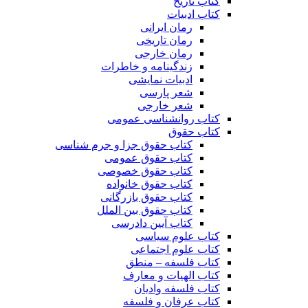
کتاب تاریخ
کتاب ادبیات
رمان ایرانی
رمان تاریخی
رمان خارجی
زندگینامه و خاطرات
ادبیات نمایشی
شعر پارسی
شعر خارجی
کتاب روانشناسی عمومی
کتاب حقوق
کتاب حقوق جزا و جرم شناسی
کتاب حقوق عمومی
کتاب حقوق خصوصی
کتاب حقوق خانواده
کتاب حقوق بازرگانی
کتاب حقوق بین الملل
کتاب آیین دادرسی
کتاب علوم سیاسی
کتاب علوم اجتماعی
کتاب فلسفه – منطق
کتاب الهیات و معارف
کتاب فلسفه وادیان
کتاب عرفان و فلسفه