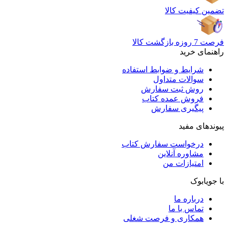
تضمین کیفیت کالا
فرصت 7 روزه بازگشت کالا
راهنمای خرید
شرایط و ضوابط استفاده
سوالات متداول
روش ثبت سفارش
فروش عمده کتاب
پیگیری سفارش
پیوندهای مفید
درخواست سفارش کتاب
مشاوره آنلاین
امتیازات من
با جویابوک
درباره ما
تماس با ما
همکاری و فرصت شغلی