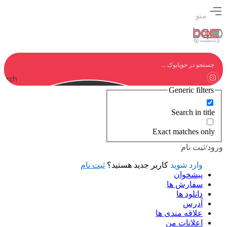
منو
earch
Generic filters
Search in title
Exact matches only
ورود/ثبت نام
وارد شوید
کاربر جدید هستید؟
ثبت نام
پیشخوان
سفارش ها
دانلود ها
آدرس
علاقه مندی ها
اعلانات من