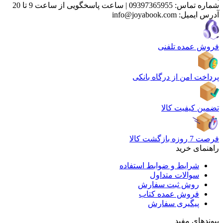
شماره تماس:
09397365955
|
ساعت پاسخگویی از ساعت 9 تا 20
آدرس ایمیل:
info@joyabook.com
فروش عمده تلفنی
پرداخت امن از درگاه بانکی
تضمین کیفیت کالا
فرصت 7 روزه بازگشت کالا
راهنمای خرید
شرایط و ضوابط استفاده
سوالات متداول
روش ثبت سفارش
فروش عمده کتاب
پیگیری سفارش
پیوندهای مفید