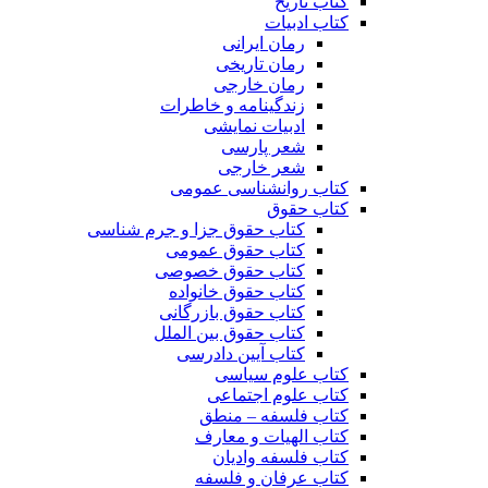
کتاب تاریخ
کتاب ادبیات
رمان ایرانی
رمان تاریخی
رمان خارجی
زندگینامه و خاطرات
ادبیات نمایشی
شعر پارسی
شعر خارجی
کتاب روانشناسی عمومی
کتاب حقوق
کتاب حقوق جزا و جرم شناسی
کتاب حقوق عمومی
کتاب حقوق خصوصی
کتاب حقوق خانواده
کتاب حقوق بازرگانی
کتاب حقوق بین الملل
کتاب آیین دادرسی
کتاب علوم سیاسی
کتاب علوم اجتماعی
کتاب فلسفه – منطق
کتاب الهیات و معارف
کتاب فلسفه وادیان
کتاب عرفان و فلسفه