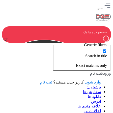
منو
earch
Generic filters
Search in title
Exact matches only
ورود/ثبت نام
وارد شوید
کاربر جدید هستید؟
ثبت نام
پیشخوان
سفارش ها
دانلود ها
آدرس
علاقه مندی ها
اعلانات من