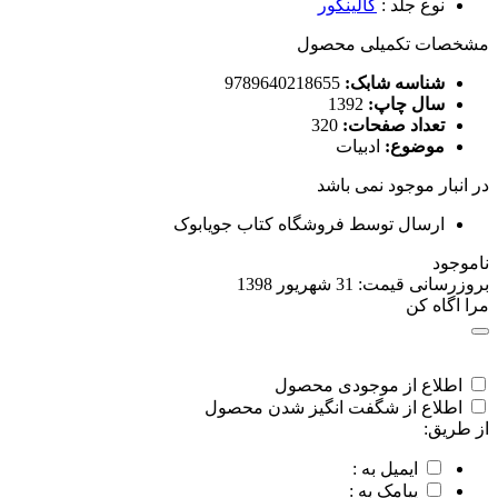
نوع جلد
:
گالینگور
مشخصات تکمیلی محصول
شناسه شابک:
9789640218655
سال چاپ:
1392
تعداد صفحات:
320
موضوع:
ادبیات
در انبار موجود نمی باشد
ارسال توسط فروشگاه کتاب جویابوک
ناموجود
بروزرسانی قیمت:
31 شهریور 1398
مرا اگاه کن
اطلاع از موجودی محصول
اطلاع از شگفت انگیز شدن محصول
از طریق:
ایمیل به :
پیامک به :