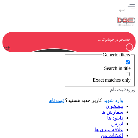
منو
earch
Generic filters
Search in title
Exact matches only
ورود/ثبت نام
وارد شوید
کاربر جدید هستید؟
ثبت نام
پیشخوان
سفارش ها
دانلود ها
آدرس
علاقه مندی ها
اعلانات من