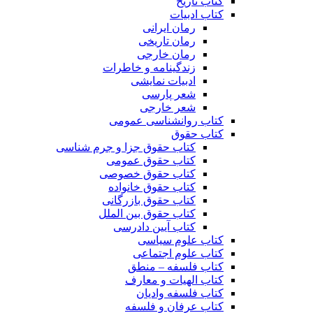
کتاب تاریخ
کتاب ادبیات
رمان ایرانی
رمان تاریخی
رمان خارجی
زندگینامه و خاطرات
ادبیات نمایشی
شعر پارسی
شعر خارجی
کتاب روانشناسی عمومی
کتاب حقوق
کتاب حقوق جزا و جرم شناسی
کتاب حقوق عمومی
کتاب حقوق خصوصی
کتاب حقوق خانواده
کتاب حقوق بازرگانی
کتاب حقوق بین الملل
کتاب آیین دادرسی
کتاب علوم سیاسی
کتاب علوم اجتماعی
کتاب فلسفه – منطق
کتاب الهیات و معارف
کتاب فلسفه وادیان
کتاب عرفان و فلسفه