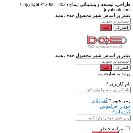
طراحی، توسعه و پشتیبانی ایماج
Copyright © 2006 - 2025
joyabook.com
فیلتر بر اساس شهر محصول
حذف همه
انصراف
تایید
فیلتر بر اساس شهر محصول
حذف همه
انصراف
تایید
ورود به سایت
نام کاربری
*
رمز عبور
*
گذرواژه
خود را فراموش
کرده اید؟
مرا به خاطر