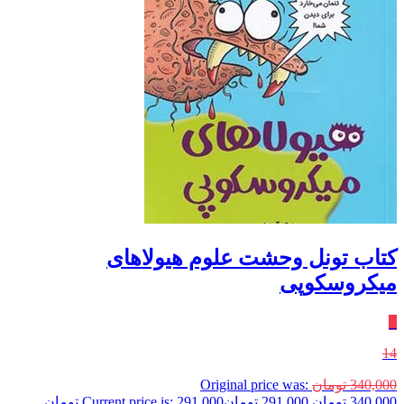
کتاب تونل وحشت علوم هیولاهای
میکروسکوپی
٪
14
340,000
تومان
Original price was:
340,000 تومان.
291,000
تومان
Current price is: 291,000 تومان.