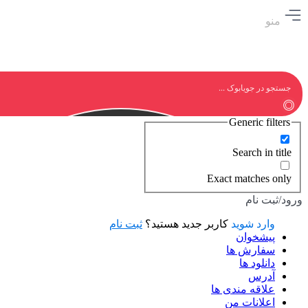
منو
Generic filters
Search in title
Exact matches only
ورود/ثبت نام
وارد شوید
کاربر جدید هستید؟
ثبت نام
پیشخوان
سفارش ها
دانلود ها
آدرس
علاقه مندی ها
اعلانات من