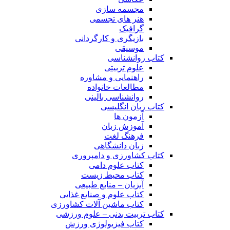
مجسمه سازی
هنر های تجسمی
گرافیک
بازیگری و کارگردانی
موسیقی
کتاب روانشناسی
علوم تربیتی
راهنمایی و مشاوره
مطالعات خانواده
روانشناسی بالینی
کتاب زبان انگلیسی
آزمون ها
آموزش زبان
فرهنگ لغت
زبان دانشگاهی
کتاب کشاورزی و دامپروری
کتاب علوم دامی
کتاب محیط زیست
آبزیان – منابع طبیعی
کتاب علوم و صنایع غذایی
کتاب ماشین آلات کشاورزی
کتاب تربیت بدنی – علوم ورزشی
کتاب فیزیولوژی ورزش