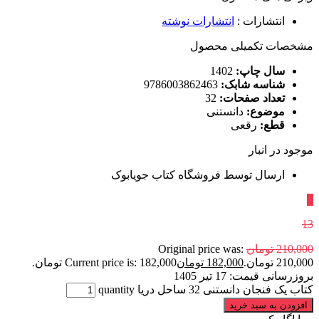
انتشارات
:
انتشارات نوشته
مشخصات تکمیلی محصول
سال چاپ:
1402
شناسه شابک:
9786003862463
تعداد صفحات:
32
موضوع:
دانستنی
قطع:
رقعی
موجود در انبار
ارسال توسط فروشگاه کتاب جویابوک
٪
13
210,000
تومان
Original price was:
210,000 تومان.
182,000
تومان
Current price is: 182,000 تومان.
بروزرسانی قیمت:
17 تیر 1405
کتاب یک فنجان دانستنی 32 ساحل دریا quantity
افزودن به سبد خرید