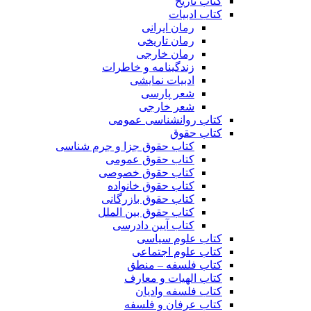
کتاب تاریخ
کتاب ادبیات
رمان ایرانی
رمان تاریخی
رمان خارجی
زندگینامه و خاطرات
ادبیات نمایشی
شعر پارسی
شعر خارجی
کتاب روانشناسی عمومی
کتاب حقوق
کتاب حقوق جزا و جرم شناسی
کتاب حقوق عمومی
کتاب حقوق خصوصی
کتاب حقوق خانواده
کتاب حقوق بازرگانی
کتاب حقوق بین الملل
کتاب آیین دادرسی
کتاب علوم سیاسی
کتاب علوم اجتماعی
کتاب فلسفه – منطق
کتاب الهیات و معارف
کتاب فلسفه وادیان
کتاب عرفان و فلسفه