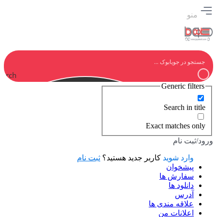
منو
earch
Generic filters
Search in title
Exact matches only
ورود/ثبت نام
وارد شوید
کاربر جدید هستید؟
ثبت نام
پیشخوان
سفارش ها
دانلود ها
آدرس
علاقه مندی ها
اعلانات من