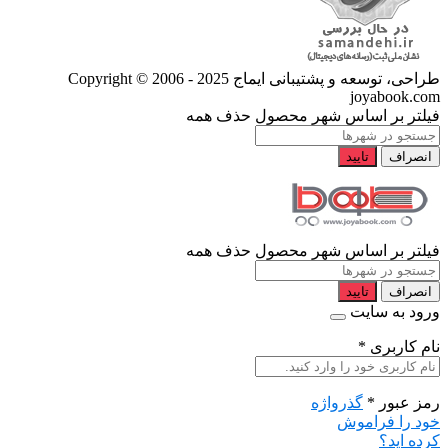
طراحی، توسعه و پشتیبانی ایماج
Copyright © 2006 - 2025
joyabook.com
فیلتر بر اساس شهر محصول
حذف همه
انصراف
تایید
فیلتر بر اساس شهر محصول
حذف همه
انصراف
تایید
ورود به سایت
نام کاربری
*
رمز عبور
*
گذرواژه
خود را فراموش
کرده اید؟