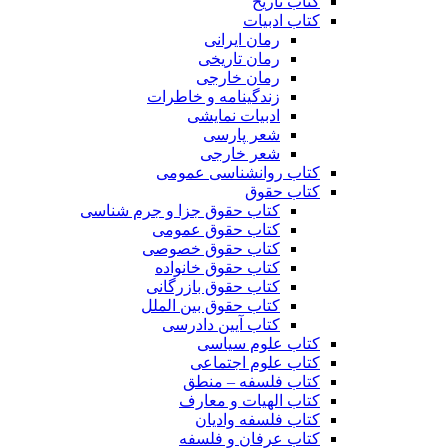
کتاب تاریخ
کتاب ادبیات
رمان ایرانی
رمان تاریخی
رمان خارجی
زندگینامه و خاطرات
ادبیات نمایشی
شعر پارسی
شعر خارجی
کتاب روانشناسی عمومی
کتاب حقوق
کتاب حقوق جزا و جرم شناسی
کتاب حقوق عمومی
کتاب حقوق خصوصی
کتاب حقوق خانواده
کتاب حقوق بازرگانی
کتاب حقوق بین الملل
کتاب آیین دادرسی
کتاب علوم سیاسی
کتاب علوم اجتماعی
کتاب فلسفه – منطق
کتاب الهیات و معارف
کتاب فلسفه وادیان
کتاب عرفان و فلسفه