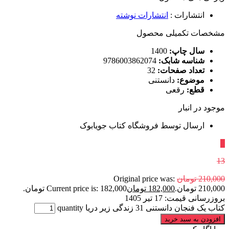
انتشارات
:
انتشارات نوشته
مشخصات تکمیلی محصول
سال چاپ:
1400
شناسه شابک:
9786003862074
تعداد صفحات:
32
موضوع:
دانستنی
قطع:
رقعی
موجود در انبار
ارسال توسط فروشگاه کتاب جویابوک
٪
13
210,000
تومان
Original price was:
210,000 تومان.
182,000
تومان
Current price is: 182,000 تومان.
بروزرسانی قیمت:
17 تیر 1405
کتاب یک فنجان دانستنی 31 زندگی‌ زیر دریا quantity
افزودن به سبد خرید