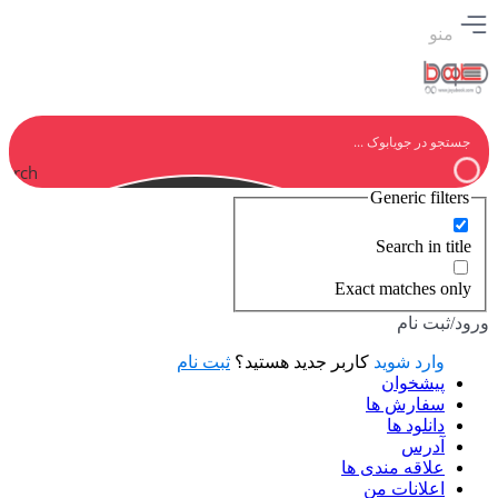
منو
earch
Generic filters
Search in title
Exact matches only
ورود/ثبت نام
وارد شوید
کاربر جدید هستید؟
ثبت نام
پیشخوان
سفارش ها
دانلود ها
آدرس
علاقه مندی ها
اعلانات من