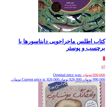
کتاب اطلس ماجراجویی دایناسور‌ها با‌‌
برچسب‌ و‌ پوستر
٪
17
990,000
تومان
Original price was:
990,000 تومان.
826,000
تومان
Current price is: 826,000 تومان.