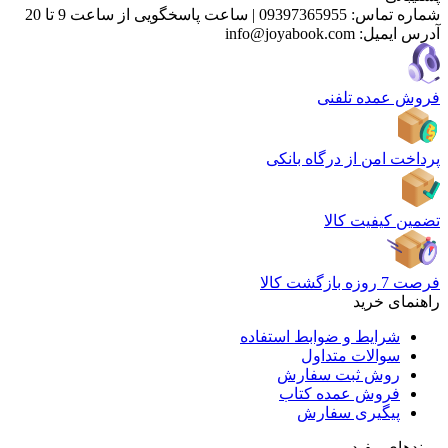
شماره تماس:
09397365955
|
ساعت پاسخگویی از ساعت 9 تا 20
آدرس ایمیل:
info@joyabook.com
فروش عمده تلفنی
پرداخت امن از درگاه بانکی
تضمین کیفیت کالا
فرصت 7 روزه بازگشت کالا
راهنمای خرید
شرایط و ضوابط استفاده
سوالات متداول
روش ثبت سفارش
فروش عمده کتاب
پیگیری سفارش
پیوندهای مفید