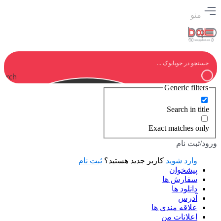
منو
earch
Generic filters
Search in title
Exact matches only
ورود/ثبت نام
وارد شوید
کاربر جدید هستید؟
ثبت نام
پیشخوان
سفارش ها
دانلود ها
آدرس
علاقه مندی ها
اعلانات من