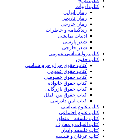
کتاب تاریخ
کتاب ادبیات
رمان ایرانی
رمان تاریخی
رمان خارجی
زندگینامه و خاطرات
ادبیات نمایشی
شعر پارسی
شعر خارجی
کتاب روانشناسی عمومی
کتاب حقوق
کتاب حقوق جزا و جرم شناسی
کتاب حقوق عمومی
کتاب حقوق خصوصی
کتاب حقوق خانواده
کتاب حقوق بازرگانی
کتاب حقوق بین الملل
کتاب آیین دادرسی
کتاب علوم سیاسی
کتاب علوم اجتماعی
کتاب فلسفه – منطق
کتاب الهیات و معارف
کتاب فلسفه وادیان
کتاب عرفان و فلسفه