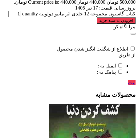
500,000 تومان.
440,000
تومان
Current price is: 440,000 تومان.
بروزرسانی قیمت:
17 تیر 1405
کتاب گاستون مجموعه 12 جلدی اثر ماتیو دولوبیه quantity
افزودن به سبد خرید
مرا اگاه کن
اطلاع از شگفت انگیز شدن محصول
از طریق:
ایمیل به :
پیامک به :
ثبت
محصولات مشابه