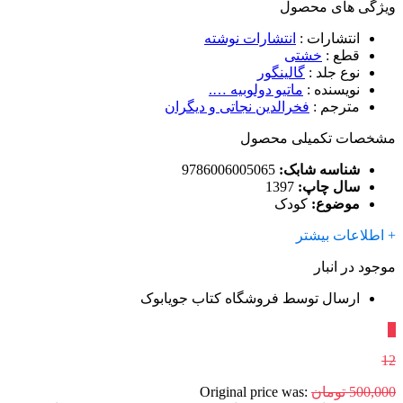
ویژگی های محصول
انتشارات
:
انتشارات نوشته
قطع
:
خشتی
نوع جلد
:
گالینگور
نویسنده
:
ماتیو دولوبیه ….
مترجم
:
فخرالدین نجاتی و دیگران
مشخصات تکمیلی محصول
شناسه شابک:
9786006005065
سال چاپ:
1397
موضوع:
کودک
+ اطلاعات بیشتر
موجود در انبار
ارسال توسط فروشگاه کتاب جویابوک
٪
12
500,000
تومان
Original price was: