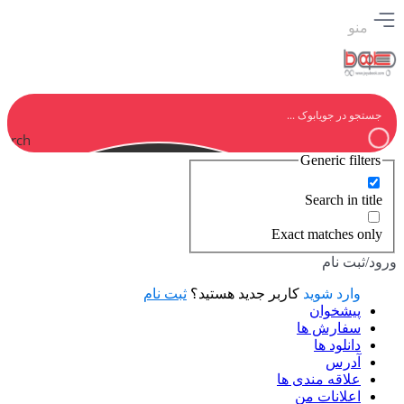
منو
earch
Generic filters
Search in title
Exact matches only
ورود/ثبت نام
وارد شوید
کاربر جدید هستید؟
ثبت نام
پیشخوان
سفارش ها
دانلود ها
آدرس
علاقه مندی ها
اعلانات من