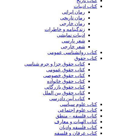
کتاب تاریخ
کتاب ادبیات
رمان ایرانی
رمان تاریخی
رمان خارجی
زندگینامه و خاطرات
ادبیات نمایشی
شعر پارسی
شعر خارجی
کتاب روانشناسی عمومی
کتاب حقوق
کتاب حقوق جزا و جرم شناسی
کتاب حقوق عمومی
کتاب حقوق خصوصی
کتاب حقوق خانواده
کتاب حقوق بازرگانی
کتاب حقوق بین الملل
کتاب آیین دادرسی
کتاب علوم سیاسی
کتاب علوم اجتماعی
کتاب فلسفه – منطق
کتاب الهیات و معارف
کتاب فلسفه وادیان
کتاب عرفان و فلسفه