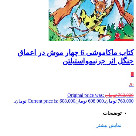
کتاب ماکاموشی 6 چهار موش در اعماق
جنگل اثر جرنیمواستیلتن
٪
20
760,000
تومان
Original price was:
760,000 تومان.
608,000
تومان
Current price is: 608,000 تومان.
توضیحات
نمایش بیشتر