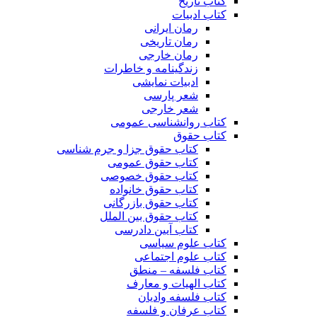
کتاب تاریخ
کتاب ادبیات
رمان ایرانی
رمان تاریخی
رمان خارجی
زندگینامه و خاطرات
ادبیات نمایشی
شعر پارسی
شعر خارجی
کتاب روانشناسی عمومی
کتاب حقوق
کتاب حقوق جزا و جرم شناسی
کتاب حقوق عمومی
کتاب حقوق خصوصی
کتاب حقوق خانواده
کتاب حقوق بازرگانی
کتاب حقوق بین الملل
کتاب آیین دادرسی
کتاب علوم سیاسی
کتاب علوم اجتماعی
کتاب فلسفه – منطق
کتاب الهیات و معارف
کتاب فلسفه وادیان
کتاب عرفان و فلسفه