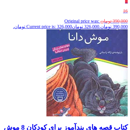
٪
16
390,000
تومان
Original price was:
390,000 تومان.
326,000
تومان
Current price is: 326,000 تومان.
کتاب قصه های پندآموز برای کودکان 8 موش