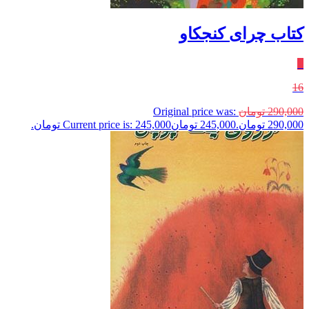
کتاب چرای کنجکاو
٪
16
290,000
تومان
Original price was:
290,000 تومان.
245,000
تومان
Current price is: 245,000 تومان.