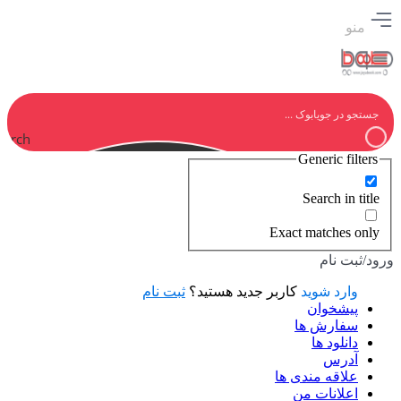
منو
earch
Generic filters
Search in title
Exact matches only
ورود/ثبت نام
وارد شوید
کاربر جدید هستید؟
ثبت نام
پیشخوان
سفارش ها
دانلود ها
آدرس
علاقه مندی ها
اعلانات من