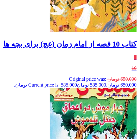
کتاب 10 قصه از امام زمان (عج) برای بچه ها
٪
10
650,000
تومان
Original price was:
650,000 تومان.
585,000
تومان
Current price is: 585,000 تومان.