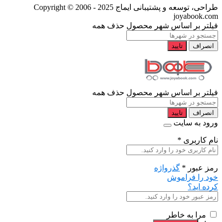
طراحی، توسعه و پشتیبانی ایماج
Copyright © 2006 - 2025
joyabook.com
فیلتر بر اساس شهر محصول
حذف همه
انصراف
تایید
فیلتر بر اساس شهر محصول
حذف همه
انصراف
تایید
ورود به سایت
نام کاربری
*
رمز عبور
*
گذرواژه
خود را فراموش
کرده اید؟
مرا به خاطر