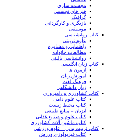
مجسمه سازی
هنر های تجسمی
گرافیک
بازیگری و کارگردانی
موسیقی
کتاب روانشناسی
علوم تربیتی
راهنمایی و مشاوره
مطالعات خانواده
روانشناسی بالینی
کتاب زبان انگلیسی
آزمون ها
آموزش زبان
فرهنگ لغت
زبان دانشگاهی
کتاب کشاورزی و دامپروری
کتاب علوم دامی
کتاب محیط زیست
آبزیان – منابع طبیعی
کتاب علوم و صنایع غذایی
کتاب ماشین آلات کشاورزی
کتاب تربیت بدنی – علوم ورزشی
کتاب فیزیولوژی ورزش