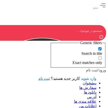
منو
Generic filters
Search in title
Exact matches only
ورود/ثبت نام
وارد شوید
کاربر جدید هستید؟
ثبت نام
پیشخوان
سفارش ها
دانلود ها
آدرس
علاقه مندی ها
اعلانات من