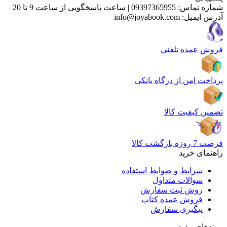
شماره تماس:
09397365955
|
ساعت پاسخگویی از ساعت 9 تا 20
آدرس ایمیل:
info@joyabook.com
فروش عمده تلفنی
پرداخت امن از درگاه بانکی
تضمین کیفیت کالا
فرصت 7 روزه بازگشت کالا
راهنمای خرید
شرایط و ضوابط استفاده
سوالات متداول
روش ثبت سفارش
فروش عمده کتاب
پیگیری سفارش
پیوندهای مفید