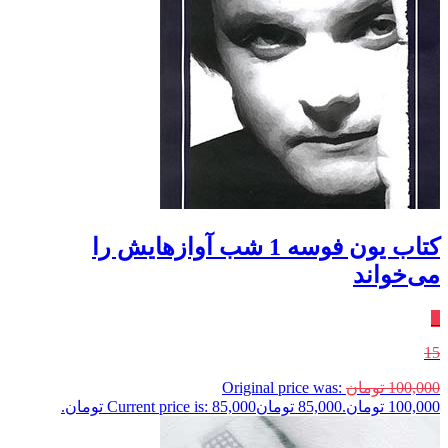
کتاب یون فوسه 1 شب آوازهایش را
می‌خواند
٪
15
100,000
تومان
Original price was:
100,000 تومان.
85,000
تومان
Current price is: 85,000 تومان.