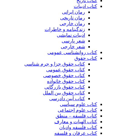
کتاب تاریخ
کتاب ادبیات
رمان ایرانی
رمان تاریخی
رمان خارجی
زندگینامه و خاطرات
ادبیات نمایشی
شعر پارسی
شعر خارجی
کتاب روانشناسی عمومی
کتاب حقوق
کتاب حقوق جزا و جرم شناسی
کتاب حقوق عمومی
کتاب حقوق خصوصی
کتاب حقوق خانواده
کتاب حقوق بازرگانی
کتاب حقوق بین الملل
کتاب آیین دادرسی
کتاب علوم سیاسی
کتاب علوم اجتماعی
کتاب فلسفه – منطق
کتاب الهیات و معارف
کتاب فلسفه وادیان
کتاب عرفان و فلسفه