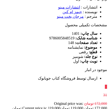
انتشارات
:
انتشارات مینو
نویسنده
:
جیمز ام کین
مترجم
:
مرجان بخت مینو
مشخصات تکمیلی محصول
سال چاپ:
1401
شناسه شابک:
9786005848519
تعداد صفحات:
148
موضوع:
نمایشنامه
قطع:
رقعی
نوع جلد:
شومیز
نوبت چاپ:
اول
موجود در انبار
ارسال توسط فروشگاه کتاب جویابوک
٪
31
172,000
تومان
Original price was:
172,000 تومان.
119,000
تومان
Current price is: 119,000 تومان.