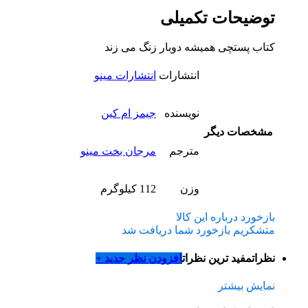
توضیحات تکمیلی
کتاب پستچی همیشه دوبار زنگ می زند
انتشارات
انتشارات مینو
نویسنده
جیمز ام کین
مشخصات دیگر
مترجم
مرجان بخت مینو
وزن
112 کیلوگرم
بازخورد درباره این کالا
متشکریم بازخورد شما دریافت شد
نظرات
مفید ترین نظرات
افزودن نظر جدید +
نمایش بیشتر