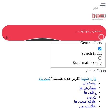
منو
earch
Generic filters
Search in title
Exact matches only
ورود/ثبت نام
وارد شوید
کاربر جدید هستید؟
ثبت نام
پیشخوان
سفارش ها
دانلود ها
آدرس
علاقه مندی ها
اعلانات من