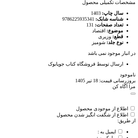
مشخصات تکمیلی محصول
سال چاپ:
1403
شناسه شابک:
9786225935341
تعداد صفحات:
131
موضوع:
اقتصاد
قطع:
وزیری
نوع جلد:
شومیز
در انبار موجود نمی باشد
ارسال توسط فروشگاه کتاب جویابوک
ناموجود
بروزرسانی قیمت:
18 تیر 1405
مرا اگاه کن
اطلاع از موجودی محصول
اطلاع از شگفت انگیز شدن محصول
از طریق:
ایمیل به :
پیامک به :