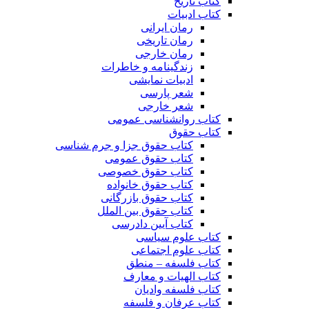
کتاب تاریخ
کتاب ادبیات
رمان ایرانی
رمان تاریخی
رمان خارجی
زندگینامه و خاطرات
ادبیات نمایشی
شعر پارسی
شعر خارجی
کتاب روانشناسی عمومی
کتاب حقوق
کتاب حقوق جزا و جرم شناسی
کتاب حقوق عمومی
کتاب حقوق خصوصی
کتاب حقوق خانواده
کتاب حقوق بازرگانی
کتاب حقوق بین الملل
کتاب آیین دادرسی
کتاب علوم سیاسی
کتاب علوم اجتماعی
کتاب فلسفه – منطق
کتاب الهیات و معارف
کتاب فلسفه وادیان
کتاب عرفان و فلسفه