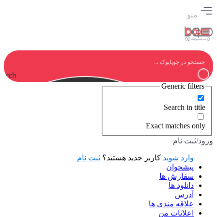
منو
earch
Generic filters
Search in title
Exact matches only
ورود/ثبت نام
وارد شوید
کاربر جدید هستید؟
ثبت نام
پیشخوان
سفارش ها
دانلود ها
آدرس
علاقه مندی ها
اعلانات من