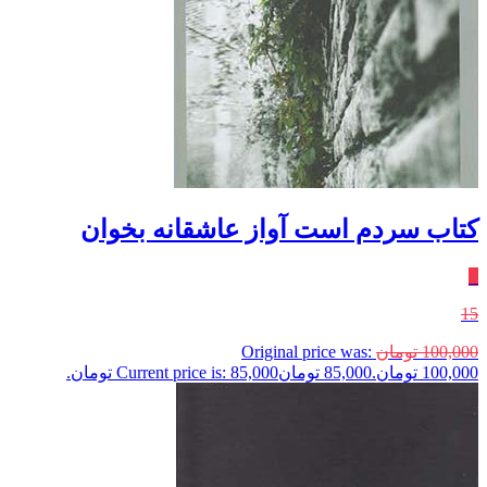
کتاب سردم است ‌آواز‌ عاشقانه‌ بخوان
٪
15
100,000
تومان
Original price was:
100,000 تومان.
85,000
تومان
Current price is: 85,000 تومان.