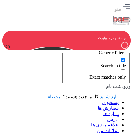
منو
earch
Generic filters
Search in title
Exact matches only
ورود/ثبت نام
وارد شوید
کاربر جدید هستید؟
ثبت نام
پیشخوان
سفارش ها
دانلود ها
آدرس
علاقه مندی ها
اعلانات من