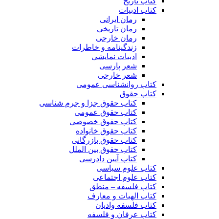
کتاب تاریخ
کتاب ادبیات
رمان ایرانی
رمان تاریخی
رمان خارجی
زندگینامه و خاطرات
ادبیات نمایشی
شعر پارسی
شعر خارجی
کتاب روانشناسی عمومی
کتاب حقوق
کتاب حقوق جزا و جرم شناسی
کتاب حقوق عمومی
کتاب حقوق خصوصی
کتاب حقوق خانواده
کتاب حقوق بازرگانی
کتاب حقوق بین الملل
کتاب آیین دادرسی
کتاب علوم سیاسی
کتاب علوم اجتماعی
کتاب فلسفه – منطق
کتاب الهیات و معارف
کتاب فلسفه وادیان
کتاب عرفان و فلسفه