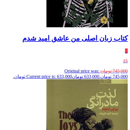
کتاب زبان اصلی من عاشق امید شدم
٪
15
745,000
تومان
Original price was:
745,000 تومان.
633,000
تومان
Current price is: 633,000 تومان.