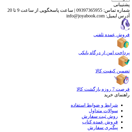
پشتیبانی
شماره تماس:
09397365955
|
ساعت پاسخگویی از ساعت 9 تا 20
آدرس ایمیل:
info@joyabook.com
فروش عمده تلفنی
پرداخت امن از درگاه بانکی
تضمین کیفیت کالا
فرصت 7 روزه بازگشت کالا
راهنمای خرید
شرایط و ضوابط استفاده
سوالات متداول
روش ثبت سفارش
فروش عمده کتاب
پیگیری سفارش