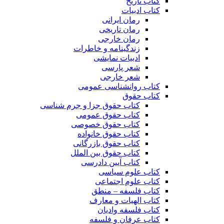
کتاب تاریخ
کتاب ادبیات
رمان ایرانی
رمان تاریخی
رمان خارجی
زندگینامه و خاطرات
ادبیات نمایشی
شعر پارسی
شعر خارجی
کتاب روانشناسی عمومی
کتاب حقوق
کتاب حقوق جزا و جرم شناسی
کتاب حقوق عمومی
کتاب حقوق خصوصی
کتاب حقوق خانواده
کتاب حقوق بازرگانی
کتاب حقوق بین الملل
کتاب آیین دادرسی
کتاب علوم سیاسی
کتاب علوم اجتماعی
کتاب فلسفه – منطق
کتاب الهیات و معارف
کتاب فلسفه وادیان
کتاب عرفان و فلسفه