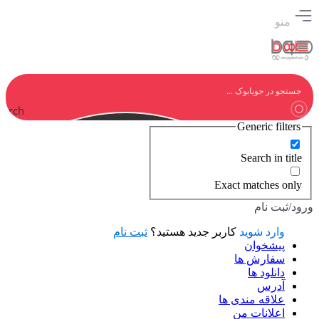
منو
earch
Generic filters
Search in title
Exact matches only
ورود/ثبت نام
وارد شوید
کاربر جدید هستید؟
ثبت نام
پیشخوان
سفارش ها
دانلود ها
آدرس
علاقه مندی ها
اعلانات من