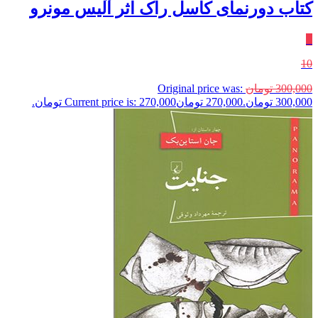
کتاب دورنمای کاسل راک اثر آلیس مونرو
٪
10
300,000
تومان
Original price was:
300,000 تومان.
270,000
تومان
Current price is: 270,000 تومان.