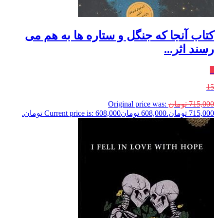
کتاب آنجا که جنگل و ستاره ها به هم می
رسند اثر...
٪
15
715,000
تومان
Original price was:
715,000 تومان.
608,000
تومان
Current price is: 608,000 تومان.