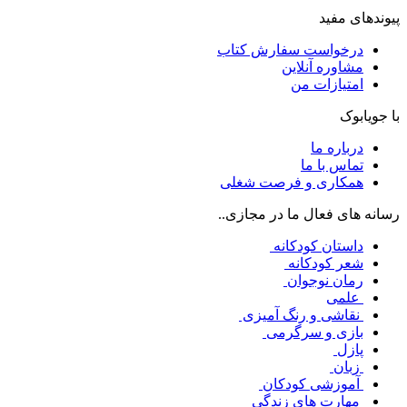
پیوندهای مفید
درخواست سفارش کتاب
مشاوره آنلاین
امتیازات من
با جویابوک
درباره ما
تماس با ما
همکاری و فرصت شغلی
رسانه های فعال ما در مجازی..
داستان کودکانه
شعر کودکانه
رمان نوجوان
علمی
نقاشی و رنگ آمیزی
بازی و سرگرمی
پازل
زبان
آموزشی کودکان
مهارت های زندگی