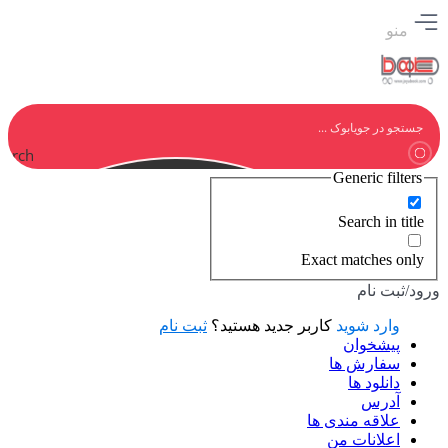
منو
earch
Generic filters
Search in title
Exact matches only
ورود/ثبت نام
وارد شوید
کاربر جدید هستید؟
ثبت نام
پیشخوان
سفارش ها
دانلود ها
آدرس
علاقه مندی ها
اعلانات من