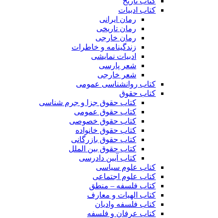
کتاب تاریخ
کتاب ادبیات
رمان ایرانی
رمان تاریخی
رمان خارجی
زندگینامه و خاطرات
ادبیات نمایشی
شعر پارسی
شعر خارجی
کتاب روانشناسی عمومی
کتاب حقوق
کتاب حقوق جزا و جرم شناسی
کتاب حقوق عمومی
کتاب حقوق خصوصی
کتاب حقوق خانواده
کتاب حقوق بازرگانی
کتاب حقوق بین الملل
کتاب آیین دادرسی
کتاب علوم سیاسی
کتاب علوم اجتماعی
کتاب فلسفه – منطق
کتاب الهیات و معارف
کتاب فلسفه وادیان
کتاب عرفان و فلسفه