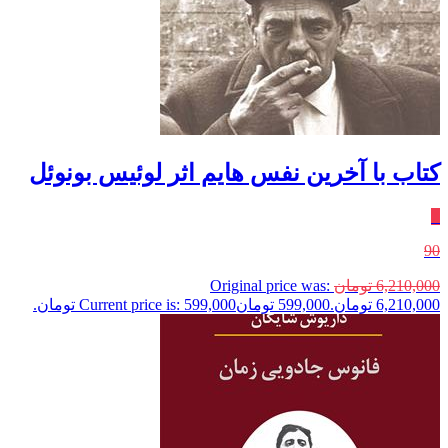
کتاب با آخرین نفس هایم اثر لوئیس بونوئل
٪
90
6,210,000
تومان
Original price was:
6,210,000 تومان.
599,000
تومان
Current price is: 599,000 تومان.