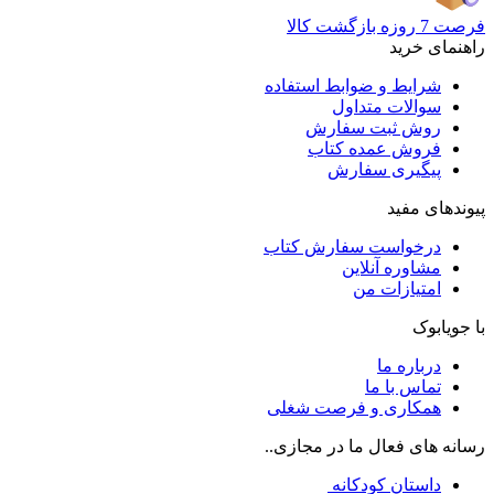
فرصت 7 روزه بازگشت کالا
راهنمای خرید
شرایط و ضوابط استفاده
سوالات متداول
روش ثبت سفارش
فروش عمده کتاب
پیگیری سفارش
پیوندهای مفید
درخواست سفارش کتاب
مشاوره آنلاین
امتیازات من
با جویابوک
درباره ما
تماس با ما
همکاری و فرصت شغلی
رسانه های فعال ما در مجازی..
داستان کودکانه