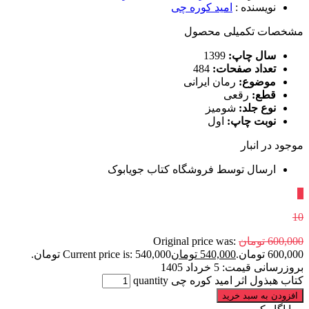
نویسنده
:
امید کوره چی
مشخصات تکمیلی محصول
سال چاپ:
1399
تعداد صفحات:
484
موضوع:
رمان ایرانی
قطع:
رقعی
نوع جلد:
شومیز
نوبت چاپ:
اول
موجود در انبار
ارسال توسط فروشگاه کتاب جویابوک
٪
10
600,000
تومان
Original price was:
600,000 تومان.
540,000
تومان
Current price is: 540,000 تومان.
بروزرسانی قیمت:
5 خرداد 1405
کتاب هبذول اثر امید کوره چی quantity
افزودن به سبد خرید