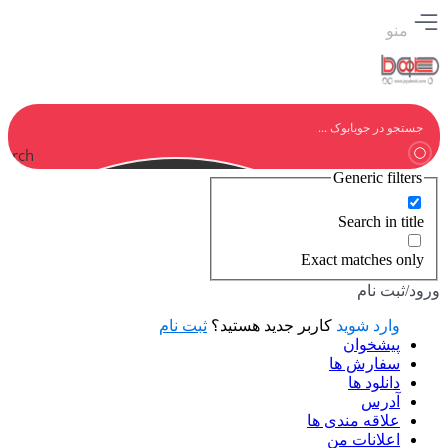
منو
earch
Generic filters
Search in title
Exact matches only
ورود/ثبت نام
وارد شوید
کاربر جدید هستید؟
ثبت نام
پیشخوان
سفارش ها
دانلود ها
آدرس
علاقه مندی ها
اعلانات من