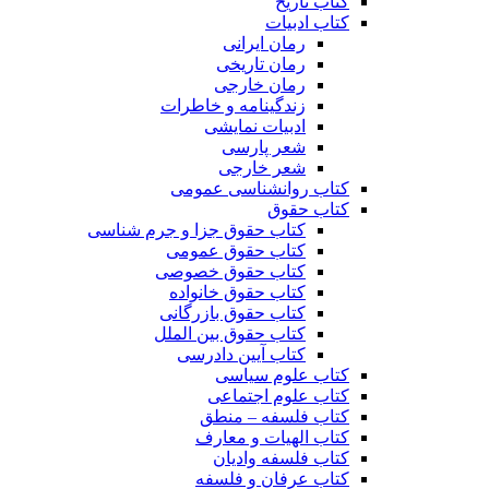
کتاب تاریخ
کتاب ادبیات
رمان ایرانی
رمان تاریخی
رمان خارجی
زندگینامه و خاطرات
ادبیات نمایشی
شعر پارسی
شعر خارجی
کتاب روانشناسی عمومی
کتاب حقوق
کتاب حقوق جزا و جرم شناسی
کتاب حقوق عمومی
کتاب حقوق خصوصی
کتاب حقوق خانواده
کتاب حقوق بازرگانی
کتاب حقوق بین الملل
کتاب آیین دادرسی
کتاب علوم سیاسی
کتاب علوم اجتماعی
کتاب فلسفه – منطق
کتاب الهیات و معارف
کتاب فلسفه وادیان
کتاب عرفان و فلسفه