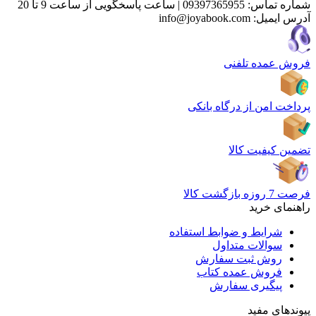
شماره تماس:
09397365955
|
ساعت پاسخگویی از ساعت 9 تا 20
آدرس ایمیل:
info@joyabook.com
فروش عمده تلفنی
پرداخت امن از درگاه بانکی
تضمین کیفیت کالا
فرصت 7 روزه بازگشت کالا
راهنمای خرید
شرایط و ضوابط استفاده
سوالات متداول
روش ثبت سفارش
فروش عمده کتاب
پیگیری سفارش
پیوندهای مفید