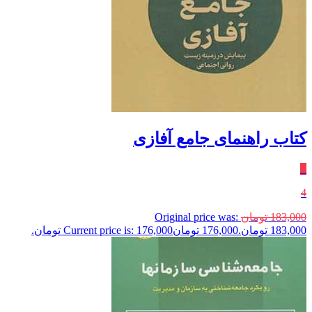
کتاب راهنمای جامع آفازی
٪
4
183,000
تومان
Original price was:
183,000 تومان.
176,000
تومان
Current price is: 176,000 تومان.