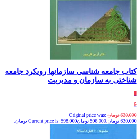
کتاب جامعه شناسی سازمانها رویکرد جامعه
شناختی به سازمان و مدیریت
٪
5
630,000
تومان
Original price was:
630,000 تومان.
598,000
تومان
Current price is: 598,000 تومان.