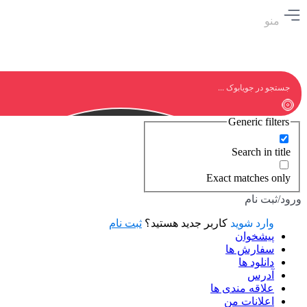
منو
Generic filters
Search in title
Exact matches only
ورود/ثبت نام
وارد شوید
کاربر جدید هستید؟
ثبت نام
پیشخوان
سفارش ها
دانلود ها
آدرس
علاقه مندی ها
اعلانات من