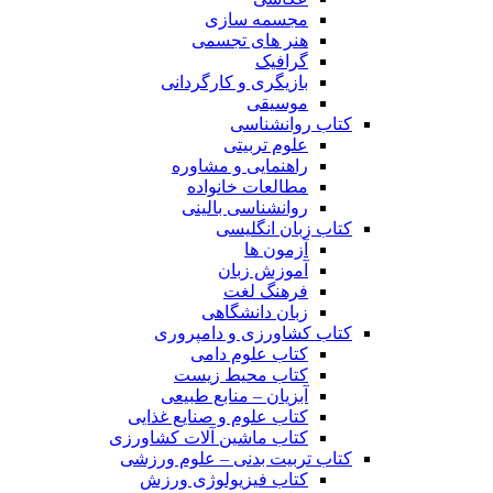
مجسمه سازی
هنر های تجسمی
گرافیک
بازیگری و کارگردانی
موسیقی
کتاب روانشناسی
علوم تربیتی
راهنمایی و مشاوره
مطالعات خانواده
روانشناسی بالینی
کتاب زبان انگلیسی
آزمون ها
آموزش زبان
فرهنگ لغت
زبان دانشگاهی
کتاب کشاورزی و دامپروری
کتاب علوم دامی
کتاب محیط زیست
آبزیان – منابع طبیعی
کتاب علوم و صنایع غذایی
کتاب ماشین آلات کشاورزی
کتاب تربیت بدنی – علوم ورزشی
کتاب فیزیولوژی ورزش