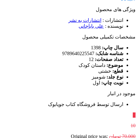
ویژگی های محصول
انتشارات
:
انتشارات به نشر
نویسنده
:
علی باباجانی
مشخصات تکمیلی محصول
سال چاپ:
1398
شناسه شابک:
9789640225547
تعداد صفحات:
12
موضوع:
داستان کودک
قطع:
خشتی
نوع جلد:
شومیز
نوبت چاپ:
اول
موجود در انبار
ارسال توسط فروشگاه کتاب جویابوک
٪
10
70,000
تومان
Original price was: