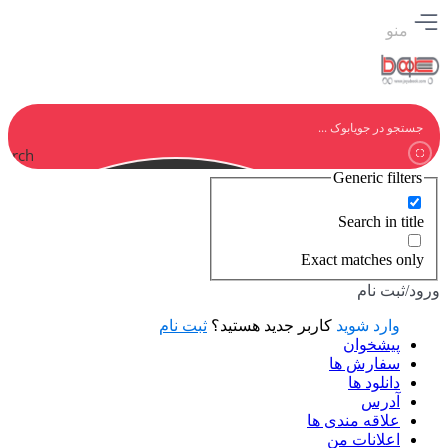
منو
earch
Generic filters
Search in title
Exact matches only
ورود/ثبت نام
وارد شوید
کاربر جدید هستید؟
ثبت نام
پیشخوان
سفارش ها
دانلود ها
آدرس
علاقه مندی ها
اعلانات من