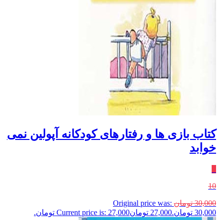
کتاب بازی ها و رفتارهای کودکانه آپولین نمی
خوابد
٪
10
30,000
تومان
Original price was:
30,000 تومان.
27,000
تومان
Current price is: 27,000 تومان.