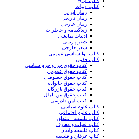
کتاب تاریخ
کتاب ادبیات
رمان ایرانی
رمان تاریخی
رمان خارجی
زندگینامه و خاطرات
ادبیات نمایشی
شعر پارسی
شعر خارجی
کتاب روانشناسی عمومی
کتاب حقوق
کتاب حقوق جزا و جرم شناسی
کتاب حقوق عمومی
کتاب حقوق خصوصی
کتاب حقوق خانواده
کتاب حقوق بازرگانی
کتاب حقوق بین الملل
کتاب آیین دادرسی
کتاب علوم سیاسی
کتاب علوم اجتماعی
کتاب فلسفه – منطق
کتاب الهیات و معارف
کتاب فلسفه وادیان
کتاب عرفان و فلسفه