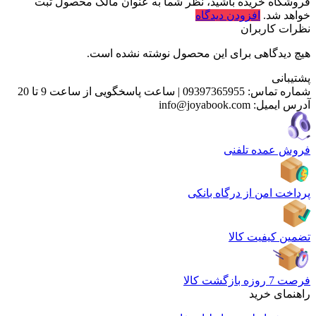
فروشگاه خریده باشید، نظر شما به عنوان مالک محصول ثبت
خواهد شد.
افزودن دیدگاه
نظرات کاربران
هیچ دیدگاهی برای این محصول نوشته نشده است.
پشتیبانی
شماره تماس:
09397365955
|
ساعت پاسخگویی از ساعت 9 تا 20
آدرس ایمیل:
info@joyabook.com
فروش عمده تلفنی
پرداخت امن از درگاه بانکی
تضمین کیفیت کالا
فرصت 7 روزه بازگشت کالا
راهنمای خرید