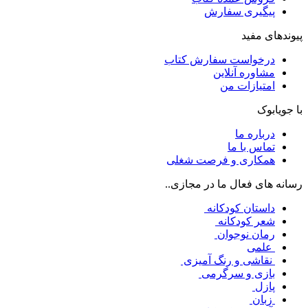
پیگیری سفارش
پیوندهای مفید
درخواست سفارش کتاب
مشاوره آنلاین
امتیازات من
با جویابوک
درباره ما
تماس با ما
همکاری و فرصت شغلی
رسانه های فعال ما در مجازی..
داستان کودکانه
شعر کودکانه
رمان نوجوان
علمی
نقاشی و رنگ آمیزی
بازی و سرگرمی
پازل
زبان