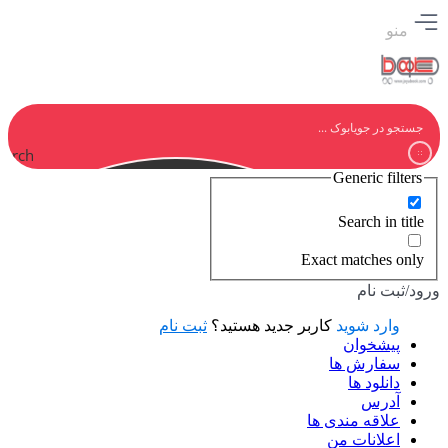
منو
earch
Generic filters
Search in title
Exact matches only
ورود/ثبت نام
وارد شوید
کاربر جدید هستید؟
ثبت نام
پیشخوان
سفارش ها
دانلود ها
آدرس
علاقه مندی ها
اعلانات من