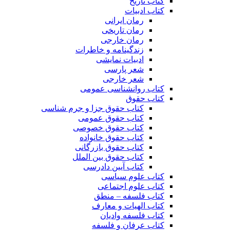
کتاب تاریخ
کتاب ادبیات
رمان ایرانی
رمان تاریخی
رمان خارجی
زندگینامه و خاطرات
ادبیات نمایشی
شعر پارسی
شعر خارجی
کتاب روانشناسی عمومی
کتاب حقوق
کتاب حقوق جزا و جرم شناسی
کتاب حقوق عمومی
کتاب حقوق خصوصی
کتاب حقوق خانواده
کتاب حقوق بازرگانی
کتاب حقوق بین الملل
کتاب آیین دادرسی
کتاب علوم سیاسی
کتاب علوم اجتماعی
کتاب فلسفه – منطق
کتاب الهیات و معارف
کتاب فلسفه وادیان
کتاب عرفان و فلسفه