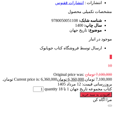
انتشارات
:
انتشارات ققنوس
مشخصات تکمیلی محصول
شناسه شابک:
9780050051108
سال چاپ:
1400
موضوع:
تاریخ جهان
موجود در انبار
ارسال توسط فروشگاه کتاب جویابوک
٪
10
7,100,000
تومان
Original price was:
7,100,000 تومان.
6,360,000
تومان
Current price is: 6,360,000 تومان.
بروزرسانی قیمت:
12 مرداد 1405
کتاب مجموعه تاریخ جهان 1 تا 18 quantity
افزودن به سبد خرید
مرا اگاه کن