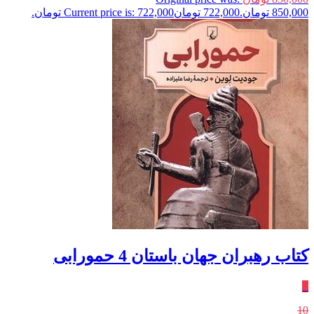
850,000 تومان.
722,000
تومان
Current price is: 722,000 تومان.
کتاب رهبران جهان باستان 4 حمورابی
٪
10