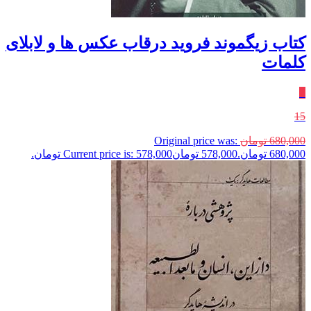
کتاب زیگموند فروید درقاب عکس‌ ها و لابلای
کلمات
٪
15
680,000
تومان
Original price was:
680,000 تومان.
578,000
تومان
Current price is: 578,000 تومان.