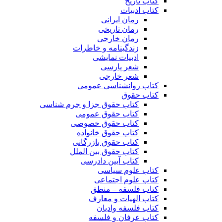
کتاب تاریخ
کتاب ادبیات
رمان ایرانی
رمان تاریخی
رمان خارجی
زندگینامه و خاطرات
ادبیات نمایشی
شعر پارسی
شعر خارجی
کتاب روانشناسی عمومی
کتاب حقوق
کتاب حقوق جزا و جرم شناسی
کتاب حقوق عمومی
کتاب حقوق خصوصی
کتاب حقوق خانواده
کتاب حقوق بازرگانی
کتاب حقوق بین الملل
کتاب آیین دادرسی
کتاب علوم سیاسی
کتاب علوم اجتماعی
کتاب فلسفه – منطق
کتاب الهیات و معارف
کتاب فلسفه وادیان
کتاب عرفان و فلسفه