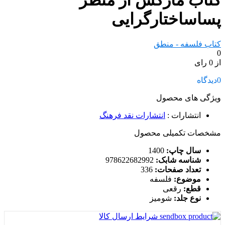
کتاب مارکس از منظر
پساساختارگرایی
کتاب فلسفه - منطق
0
از 0 رای
0
دیدگاه
ویژگی های محصول
انتشارات
:
انتشارات نقد فرهنگ
مشخصات تکمیلی محصول
سال چاپ:
1400
شناسه شابک:
978622682992
تعداد صفحات:
336
موضوع:
فلسفه
قطع:
رقعی
نوع جلد:
شومیز
شرایط ارسال کالا