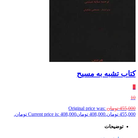
کتاب تشبه به مسیح
٪
10
455,000
تومان
Original price was:
455,000 تومان.
408,000
تومان
Current price is: 408,000 تومان.
توضیحات