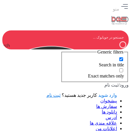
منو
earch
Generic filters
Search in title
Exact matches only
ورود/ثبت نام
وارد شوید
کاربر جدید هستید؟
ثبت نام
پیشخوان
سفارش ها
دانلود ها
آدرس
علاقه مندی ها
اعلانات من