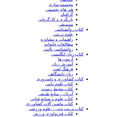
مجسمه سازی
هنر های تجسمی
گرافیک
بازیگری و کارگردانی
موسیقی
کتاب روانشناسی
علوم تربیتی
راهنمایی و مشاوره
مطالعات خانواده
روانشناسی بالینی
کتاب زبان انگلیسی
آزمون ها
آموزش زبان
فرهنگ لغت
زبان دانشگاهی
کتاب کشاورزی و دامپروری
کتاب علوم دامی
کتاب محیط زیست
آبزیان – منابع طبیعی
کتاب علوم و صنایع غذایی
کتاب ماشین آلات کشاورزی
کتاب تربیت بدنی – علوم ورزشی
کتاب فیزیولوژی ورزش