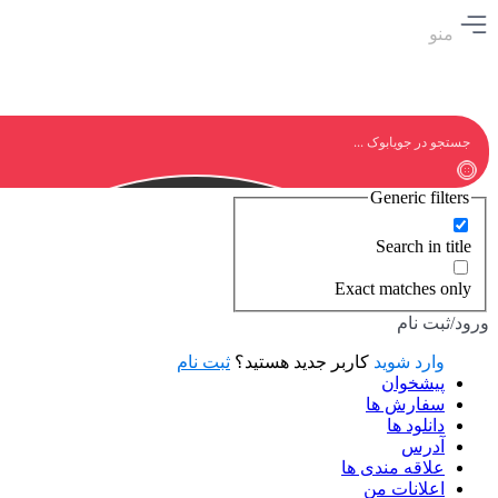
منو
Generic filters
Search in title
Exact matches only
ورود/ثبت نام
وارد شوید
کاربر جدید هستید؟
ثبت نام
پیشخوان
سفارش ها
دانلود ها
آدرس
علاقه مندی ها
اعلانات من