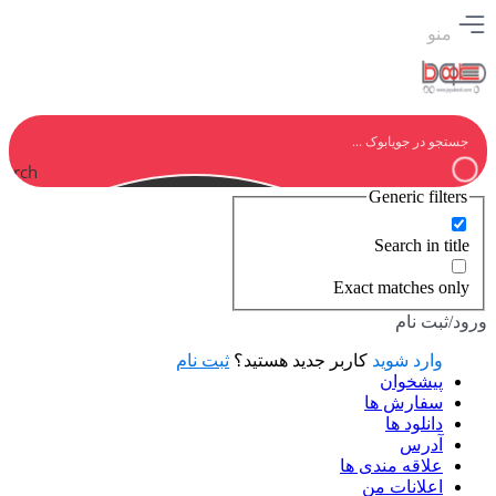
منو
earch
Generic filters
Search in title
Exact matches only
ورود/ثبت نام
وارد شوید
کاربر جدید هستید؟
ثبت نام
پیشخوان
سفارش ها
دانلود ها
آدرس
علاقه مندی ها
اعلانات من