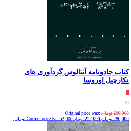
کتاب جادونامه آنتالوس گردآوری های
نکارچیل اوروسا
٪
10
280,000
تومان
Original price was:
280,000 تومان.
252,000
تومان
Current price is: 252,000 تومان.