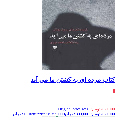
کتاب مرده ای به کشتن ما می آید
٪
11
450,000
تومان
Original price was:
450,000 تومان.
399,000
تومان
Current price is: 399,000 تومان.