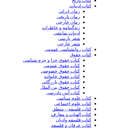
کتاب تاریخ
کتاب ادبیات
رمان ایرانی
رمان تاریخی
رمان خارجی
زندگینامه و خاطرات
ادبیات نمایشی
شعر پارسی
شعر خارجی
کتاب روانشناسی عمومی
کتاب حقوق
کتاب حقوق جزا و جرم شناسی
کتاب حقوق عمومی
کتاب حقوق خصوصی
کتاب حقوق خانواده
کتاب حقوق بازرگانی
کتاب حقوق بین الملل
کتاب آیین دادرسی
کتاب علوم سیاسی
کتاب علوم اجتماعی
کتاب فلسفه – منطق
کتاب الهیات و معارف
کتاب فلسفه وادیان
کتاب عرفان و فلسفه