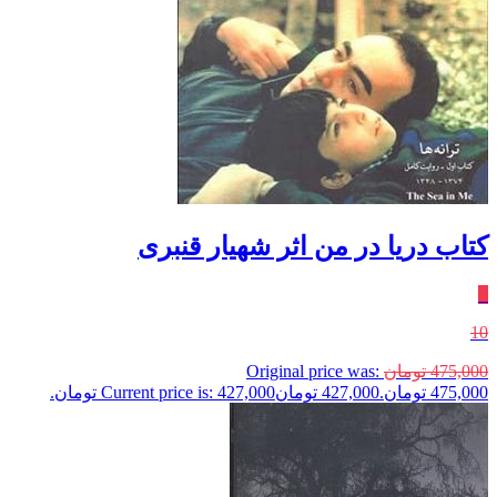
کتاب دریا در من اثر شهیار قنبری
٪
10
475,000
تومان
Original price was:
475,000 تومان.
427,000
تومان
Current price is: 427,000 تومان.