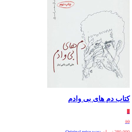
کتاب دم های بی وادم
٪
10
280,000
تومان
Original price was: