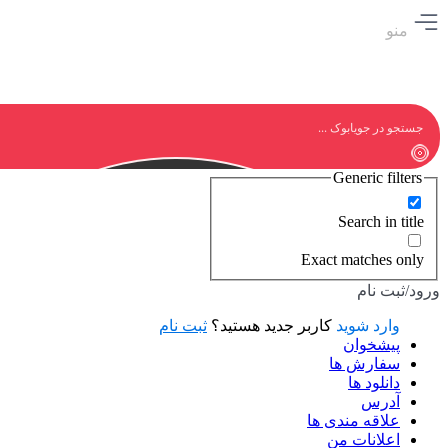
منو
Generic filters
Search in title
Exact matches only
ورود/ثبت نام
وارد شوید
کاربر جدید هستید؟
ثبت نام
پیشخوان
سفارش ها
دانلود ها
آدرس
علاقه مندی ها
اعلانات من