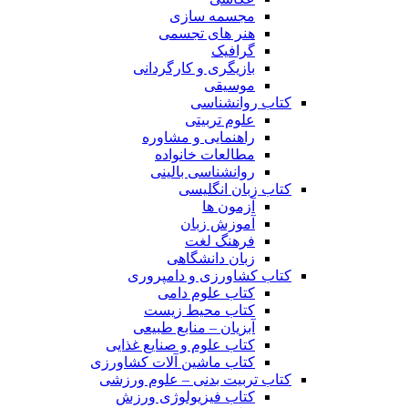
مجسمه سازی
هنر های تجسمی
گرافیک
بازیگری و کارگردانی
موسیقی
کتاب روانشناسی
علوم تربیتی
راهنمایی و مشاوره
مطالعات خانواده
روانشناسی بالینی
کتاب زبان انگلیسی
آزمون ها
آموزش زبان
فرهنگ لغت
زبان دانشگاهی
کتاب کشاورزی و دامپروری
کتاب علوم دامی
کتاب محیط زیست
آبزیان – منابع طبیعی
کتاب علوم و صنایع غذایی
کتاب ماشین آلات کشاورزی
کتاب تربیت بدنی – علوم ورزشی
کتاب فیزیولوژی ورزش