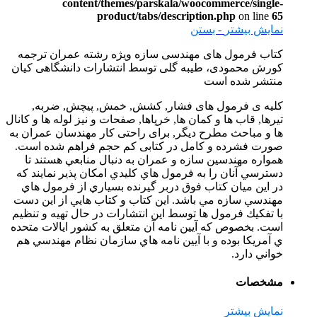
content/themes/parskala/woocommerce/single-
product/tabs/description.php
on line
65
نمایش بیشتر
- بستن
کتاب فرمول های مهندسی سازه ویژه رشته عمران ترجمه
کورش محمودی، طیبه گلی توسط انتشارات دانشگاهی کیان
منتشر شده است
کلیه ی فرمول های فشار, کشش, خمش, پیچش, ضربه,
تیرها, قاب ها و کمان ها, خرپاها, صفحات و نیز لوله ها و کانال
ها و مباحث مطرح دیگر, برای راحتی کار مهندسان عمران به
صورت فشرده و کامل در کتابی کم حجم فراهم شده است.
همواره مهندسين سازه و عمران به دنبال منابعي هستند تا
دسترسي آنان را به فرمول هاي كليدي امكان پذير نمايند كه
در اين ميان كتاب فوق دربر گيرنده بسياري از فرمول هاي
مهندسي سازه مي باشد. اين كتاب و كتاب هايي از اين دست
با تفكيك فرمول ها توسط اين انتشارات در حال تهيه و تنظيم
است. بخصوص كه آيين نامه آن متعلق به كشور ايالات متحده
ي آمريكا بوده و با آيين نامه هاي سازمان نظام مهندسي هم
خواني دارد.
مشخصات
نمایش بیشتر