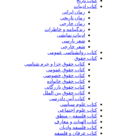
کتاب تاریخ
کتاب ادبیات
رمان ایرانی
رمان تاریخی
رمان خارجی
زندگینامه و خاطرات
ادبیات نمایشی
شعر پارسی
شعر خارجی
کتاب روانشناسی عمومی
کتاب حقوق
کتاب حقوق جزا و جرم شناسی
کتاب حقوق عمومی
کتاب حقوق خصوصی
کتاب حقوق خانواده
کتاب حقوق بازرگانی
کتاب حقوق بین الملل
کتاب آیین دادرسی
کتاب علوم سیاسی
کتاب علوم اجتماعی
کتاب فلسفه – منطق
کتاب الهیات و معارف
کتاب فلسفه وادیان
کتاب عرفان و فلسفه