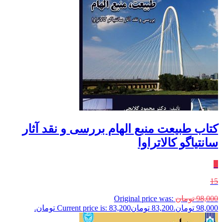
کتاب طبیعت منبع الهام بررسی و نقد آثار
سانتیاگو کالاتراوا
٪
15
98,000
تومان
Original price was:
98,000 تومان.
83,200
تومان
Current price is: 83,200 تومان.