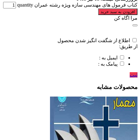
کتاب فرمول های مهندسی سازه ویژه رشته عمران quantity
افزودن به سبد خرید
مرا اگاه کن
اطلاع از شگفت انگیز شدن محصول
از طریق:
ایمیل به :
پیامک به :
ثبت
محصولات مشابه