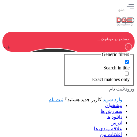
منو
earch
Generic filters
Search in title
Exact matches only
ورود/ثبت نام
وارد شوید
کاربر جدید هستید؟
ثبت نام
پیشخوان
سفارش ها
دانلود ها
آدرس
علاقه مندی ها
اعلانات من