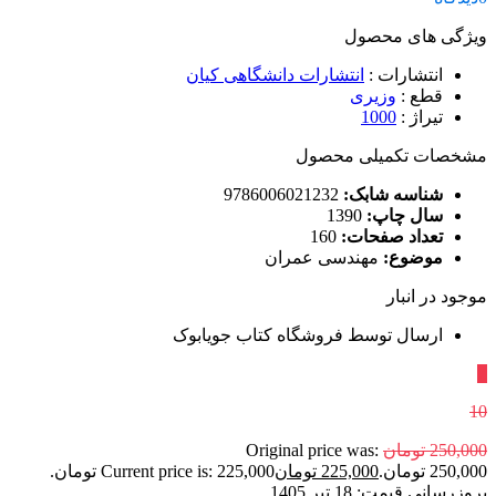
ویژگی های محصول
انتشارات
:
انتشارات دانشگاهی کیان
قطع
:
وزیری
تیراژ
:
1000
مشخصات تکمیلی محصول
شناسه شابک:
9786006021232
سال چاپ:
1390
تعداد صفحات:
160
موضوع:
مهندسی عمران
موجود در انبار
ارسال توسط فروشگاه کتاب جویابوک
٪
10
250,000
تومان
Original price was:
250,000 تومان.
225,000
تومان
Current price is: 225,000 تومان.
بروزرسانی قیمت:
18 تیر 1405