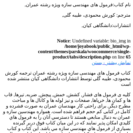
نام کتاب:فرمول های مهندسی سازه ویژه رشته عمران,
مترجم: کورش محمودی، طیبه گلی,
انتشارات:دانشگاهی کیان,
Notice
: Undefined variable: bio_img in
/home/joyabook/public_html/wp-
content/themes/parskala/woocommerce/single-
product/tabs/description.php
on line
65
نمایش بیشتر
- بستن
کتاب فرمول های مهندسی سازه ویژه رشته عمران ترجمه کورش
محمودی، طیبه گلی توسط انتشارات دانشگاهی کیان منتشر شده
است
کلیه ی فرمول های فشار, کشش, خمش, پیچش, ضربه, تیرها, قاب
ها و کمان ها, خرپاها, صفحات و نیز لوله ها و کانال ها و مباحث
مطرح دیگر, برای راحتی کار مهندسان عمران به صورت فشرده و
کامل در کتابی کم حجم فراهم شده است. همواره مهندسين سازه و
عمران به دنبال منابعي هستند تا دسترسي آنان را به فرمول هاي
كليدي امكان پذير نمايند كه در اين ميان كتاب فوق دربر گيرنده
بسياري از فرمول هاي مهندسي سازه مي باشد. اين كتاب و كتاب