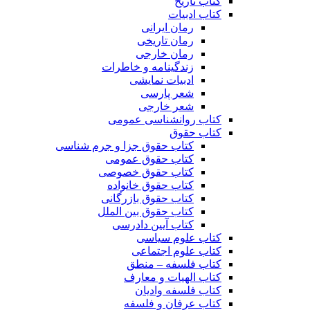
کتاب تاریخ
کتاب ادبیات
رمان ایرانی
رمان تاریخی
رمان خارجی
زندگینامه و خاطرات
ادبیات نمایشی
شعر پارسی
شعر خارجی
کتاب روانشناسی عمومی
کتاب حقوق
کتاب حقوق جزا و جرم شناسی
کتاب حقوق عمومی
کتاب حقوق خصوصی
کتاب حقوق خانواده
کتاب حقوق بازرگانی
کتاب حقوق بین الملل
کتاب آیین دادرسی
کتاب علوم سیاسی
کتاب علوم اجتماعی
کتاب فلسفه – منطق
کتاب الهیات و معارف
کتاب فلسفه وادیان
کتاب عرفان و فلسفه