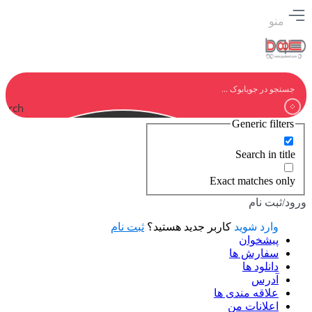
منو
earch
Generic filters
Search in title
Exact matches only
ورود/ثبت نام
وارد شوید
کاربر جدید هستید؟
ثبت نام
پیشخوان
سفارش ها
دانلود ها
آدرس
علاقه مندی ها
اعلانات من