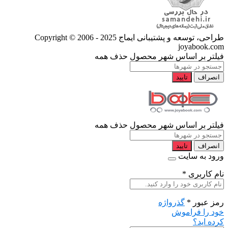
طراحی، توسعه و پشتیبانی ایماج
Copyright © 2006 - 2025
joyabook.com
فیلتر بر اساس شهر محصول
حذف همه
انصراف
تایید
فیلتر بر اساس شهر محصول
حذف همه
انصراف
تایید
ورود به سایت
نام کاربری
*
رمز عبور
*
گذرواژه
خود را فراموش
کرده اید؟