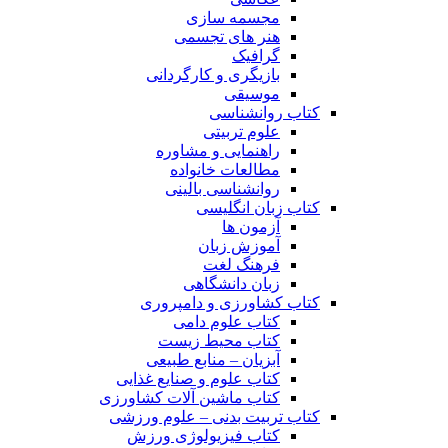
مجسمه سازی
هنر های تجسمی
گرافیک
بازیگری و کارگردانی
موسیقی
کتاب روانشناسی
علوم تربیتی
راهنمایی و مشاوره
مطالعات خانواده
روانشناسی بالینی
کتاب زبان انگلیسی
آزمون ها
آموزش زبان
فرهنگ لغت
زبان دانشگاهی
کتاب کشاورزی و دامپروری
کتاب علوم دامی
کتاب محیط زیست
آبزیان – منابع طبیعی
کتاب علوم و صنایع غذایی
کتاب ماشین آلات کشاورزی
کتاب تربیت بدنی – علوم ورزشی
کتاب فیزیولوژی ورزش