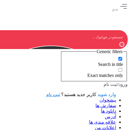
منو
Generic filters
Search in title
Exact matches only
ورود/ثبت نام
وارد شوید
کاربر جدید هستید؟
ثبت نام
پیشخوان
سفارش ها
دانلود ها
آدرس
علاقه مندی ها
اعلانات من