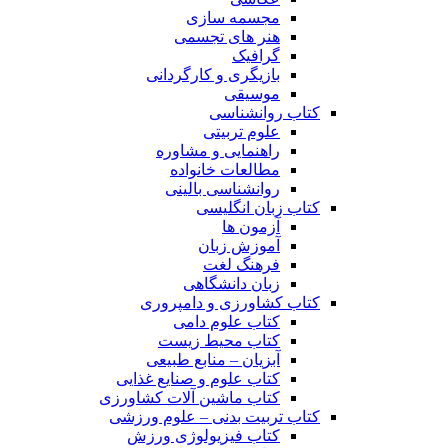
مجسمه سازی
هنر های تجسمی
گرافیک
بازیگری و کارگردانی
موسیقی
کتاب روانشناسی
علوم تربیتی
راهنمایی و مشاوره
مطالعات خانواده
روانشناسی بالینی
کتاب زبان انگلیسی
آزمون ها
آموزش زبان
فرهنگ لغت
زبان دانشگاهی
کتاب کشاورزی و دامپروری
کتاب علوم دامی
کتاب محیط زیست
آبزیان – منابع طبیعی
کتاب علوم و صنایع غذایی
کتاب ماشین آلات کشاورزی
کتاب تربیت بدنی – علوم ورزشی
کتاب فیزیولوژی ورزش