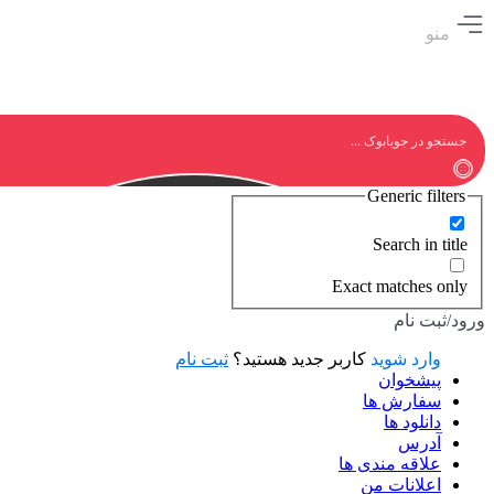
منو
Generic filters
Search in title
Exact matches only
ورود/ثبت نام
وارد شوید
کاربر جدید هستید؟
ثبت نام
پیشخوان
سفارش ها
دانلود ها
آدرس
علاقه مندی ها
اعلانات من