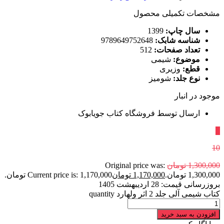
مشخصات تکمیلی محصول
سال چاپ:
1399
شناسه شابک:
9789649752648
تعداد صفحات:
512
موضوع:
شیمی
قطع:
وزیری
نوع جلد:
شومیز
موجود در انبار
ارسال توسط فروشگاه کتاب جویابوک
٪
10
1,300,000
تومان
Original price was:
1,300,000 تومان.
1,170,000
تومان
Current price is: 1,170,000 تومان.
بروزرسانی قیمت:
28 اردیبهشت 1405
کتاب شیمی آلی جلد 2 اثر ولهارد quantity
افزودن به سبد خرید