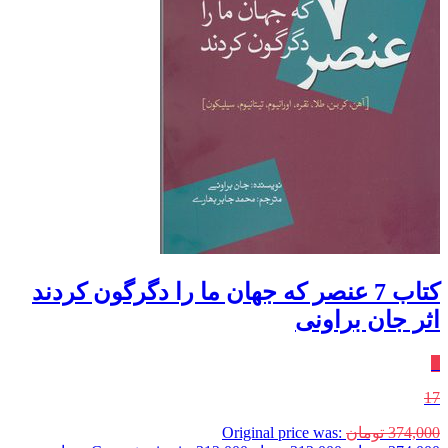
کتاب 7 عنصر که جهان ما را دگرگون کردند
اثر جان براونی
٪
17
374,000
تومان
Original price was: