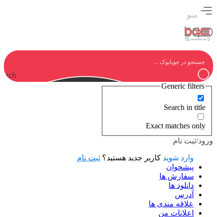
منو
earch
Generic filters
Search in title
Exact matches only
ورود/ثبت نام
وارد شوید
کاربر جدید هستید؟
ثبت نام
پیشخوان
سفارش ها
دانلود ها
آدرس
علاقه مندی ها
اعلانات من