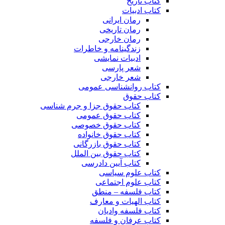
کتاب تاریخ
کتاب ادبیات
رمان ایرانی
رمان تاریخی
رمان خارجی
زندگینامه و خاطرات
ادبیات نمایشی
شعر پارسی
شعر خارجی
کتاب روانشناسی عمومی
کتاب حقوق
کتاب حقوق جزا و جرم شناسی
کتاب حقوق عمومی
کتاب حقوق خصوصی
کتاب حقوق خانواده
کتاب حقوق بازرگانی
کتاب حقوق بین الملل
کتاب آیین دادرسی
کتاب علوم سیاسی
کتاب علوم اجتماعی
کتاب فلسفه – منطق
کتاب الهیات و معارف
کتاب فلسفه وادیان
کتاب عرفان و فلسفه