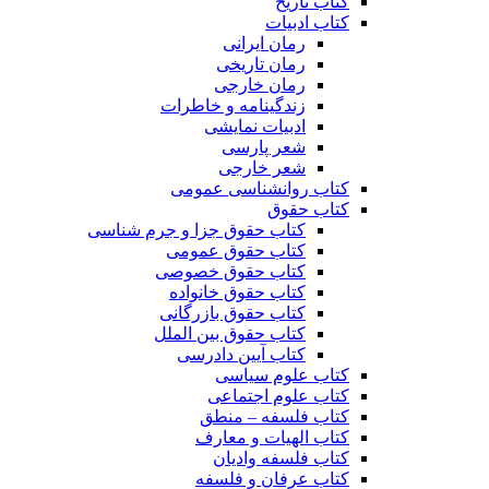
کتاب تاریخ
کتاب ادبیات
رمان ایرانی
رمان تاریخی
رمان خارجی
زندگینامه و خاطرات
ادبیات نمایشی
شعر پارسی
شعر خارجی
کتاب روانشناسی عمومی
کتاب حقوق
کتاب حقوق جزا و جرم شناسی
کتاب حقوق عمومی
کتاب حقوق خصوصی
کتاب حقوق خانواده
کتاب حقوق بازرگانی
کتاب حقوق بین الملل
کتاب آیین دادرسی
کتاب علوم سیاسی
کتاب علوم اجتماعی
کتاب فلسفه – منطق
کتاب الهیات و معارف
کتاب فلسفه وادیان
کتاب عرفان و فلسفه