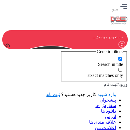
منو
earch
Generic filters
Search in title
Exact matches only
ورود/ثبت نام
وارد شوید
کاربر جدید هستید؟
ثبت نام
پیشخوان
سفارش ها
دانلود ها
آدرس
علاقه مندی ها
اعلانات من