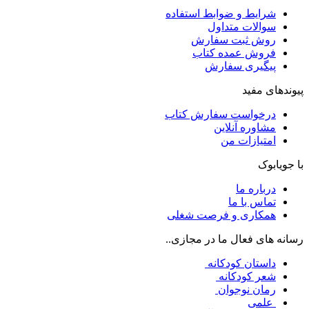
شرایط و ضوابط استفاده
سوالات متداول
روش ثبت سفارش
فروش عمده کتاب
پیگیری سفارش
پیوندهای مفید
درخواست سفارش کتاب
مشاوره آنلاین
امتیازات من
با جویابوک
درباره ما
تماس با ما
همکاری و فرصت شغلی
رسانه های فعال ما در مجازی..
داستان کودکانه
شعر کودکانه
رمان نوجوان
علمی