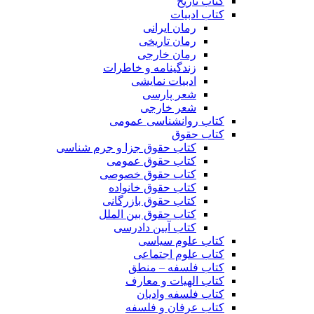
کتاب تاریخ
کتاب ادبیات
رمان ایرانی
رمان تاریخی
رمان خارجی
زندگینامه و خاطرات
ادبیات نمایشی
شعر پارسی
شعر خارجی
کتاب روانشناسی عمومی
کتاب حقوق
کتاب حقوق جزا و جرم شناسی
کتاب حقوق عمومی
کتاب حقوق خصوصی
کتاب حقوق خانواده
کتاب حقوق بازرگانی
کتاب حقوق بین الملل
کتاب آیین دادرسی
کتاب علوم سیاسی
کتاب علوم اجتماعی
کتاب فلسفه – منطق
کتاب الهیات و معارف
کتاب فلسفه وادیان
کتاب عرفان و فلسفه