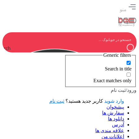
منو
earch
Generic filters
Search in title
Exact matches only
ورود/ثبت نام
وارد شوید
کاربر جدید هستید؟
ثبت نام
پیشخوان
سفارش ها
دانلود ها
آدرس
علاقه مندی ها
اعلانات من