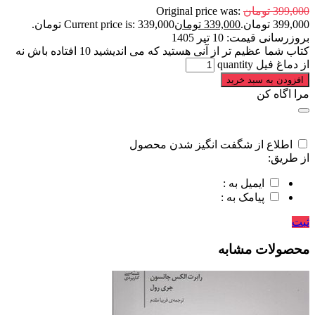
399,000
تومان
Original price was:
399,000 تومان.
339,000
تومان
Current price is: 339,000 تومان.
بروزرسانی قیمت:
10 تیر 1405
کتاب شما عظیم تر از آنی هستید که می اندیشید 10 افتاده باش نه
از دماغ فیل quantity
افزودن به سبد خرید
مرا اگاه کن
اطلاع از شگفت انگیز شدن محصول
از طریق:
ایمیل به :
پیامک به :
ثبت
محصولات مشابه