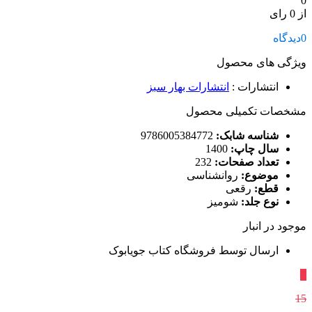
0
از 0 رای
0
دیدگاه
ویژگی های محصول
انتشارات
:
انتشارات بهار سبز
مشخصات تکمیلی محصول
شناسه شابک:
9786005384772
سال چاپ:
1400
تعداد صفحات:
232
موضوع:
روانشناسی
قطع:
رقعی
نوع جلد:
شومیز
موجود در انبار
ارسال توسط فروشگاه کتاب جویابوک
٪
15