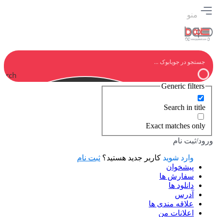
منو
earch
Generic filters
Search in title
Exact matches only
ورود/ثبت نام
وارد شوید
کاربر جدید هستید؟
ثبت نام
پیشخوان
سفارش ها
دانلود ها
آدرس
علاقه مندی ها
اعلانات من