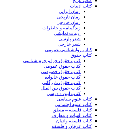
کتاب تاریخ
کتاب ادبیات
رمان ایرانی
رمان تاریخی
رمان خارجی
زندگینامه و خاطرات
ادبیات نمایشی
شعر پارسی
شعر خارجی
کتاب روانشناسی عمومی
کتاب حقوق
کتاب حقوق جزا و جرم شناسی
کتاب حقوق عمومی
کتاب حقوق خصوصی
کتاب حقوق خانواده
کتاب حقوق بازرگانی
کتاب حقوق بین الملل
کتاب آیین دادرسی
کتاب علوم سیاسی
کتاب علوم اجتماعی
کتاب فلسفه – منطق
کتاب الهیات و معارف
کتاب فلسفه وادیان
کتاب عرفان و فلسفه