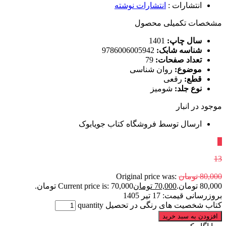
انتشارات
:
انتشارات نوشته
مشخصات تکمیلی محصول
سال چاپ:
1401
شناسه شابک:
9786006005942
تعداد صفحات:
79
موضوع:
روان شناسی
قطع:
رقعی
نوع جلد:
شومیز
موجود در انبار
ارسال توسط فروشگاه کتاب جویابوک
٪
13
80,000
تومان
Original price was:
80,000 تومان.
70,000
تومان
Current price is: 70,000 تومان.
بروزرسانی قیمت:
17 تیر 1405
کتاب شخصیت‌ های رنگی در تحصیل quantity
افزودن به سبد خرید