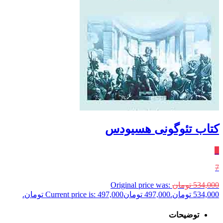
کتاب تئوگونی هسیودس
٪
7
534,000
تومان
Original price was:
534,000 تومان.
497,000
تومان
Current price is: 497,000 تومان.
توضیحات