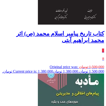
کتاب تاریخ پیامبر اسلام محمد (ص) اثر
محمد ابراهیم آیتی
٪
8
1,500,000
تومان
Original price was:
1,500,000 تومان.
1,380,000
تومان
Current price is: 1,380,000 تومان.