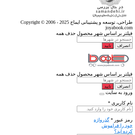
طراحی، توسعه و پشتیبانی ایماج
Copyright © 2006 - 2025
joyabook.com
فیلتر بر اساس شهر محصول
حذف همه
انصراف
تایید
فیلتر بر اساس شهر محصول
حذف همه
انصراف
تایید
ورود به سایت
نام کاربری
*
رمز عبور
*
گذرواژه
خود را فراموش
کرده اید؟