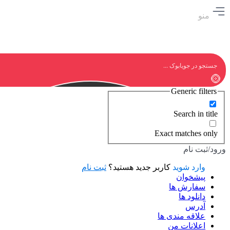
منو
Generic filters
Search in title
Exact matches only
ورود/ثبت نام
وارد شوید
کاربر جدید هستید؟
ثبت نام
پیشخوان
سفارش ها
دانلود ها
آدرس
علاقه مندی ها
اعلانات من