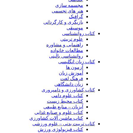
مجسمه سازی
هنر های تجسمی
گرافیک
بازیگری و کارگردانی
موسیقی
کتاب روانشناسی
علوم تربیتی
راهنمایی و مشاوره
مطالعات خانواده
روانشناسی بالینی
کتاب زبان انگلیسی
آزمون ها
آموزش زبان
فرهنگ لغت
زبان دانشگاهی
کتاب کشاورزی و دامپروری
کتاب علوم دامی
کتاب محیط زیست
آبزیان – منابع طبیعی
کتاب علوم و صنایع غذایی
کتاب ماشین آلات کشاورزی
کتاب تربیت بدنی – علوم ورزشی
کتاب فیزیولوژی ورزش