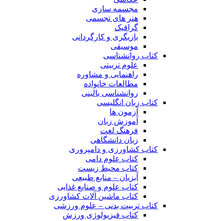
مجسمه سازی
هنر های تجسمی
گرافیک
بازیگری و کارگردانی
موسیقی
کتاب روانشناسی
علوم تربیتی
راهنمایی و مشاوره
مطالعات خانواده
روانشناسی بالینی
کتاب زبان انگلیسی
آزمون ها
آموزش زبان
فرهنگ لغت
زبان دانشگاهی
کتاب کشاورزی و دامپروری
کتاب علوم دامی
کتاب محیط زیست
آبزیان – منابع طبیعی
کتاب علوم و صنایع غذایی
کتاب ماشین آلات کشاورزی
کتاب تربیت بدنی – علوم ورزشی
کتاب فیزیولوژی ورزش