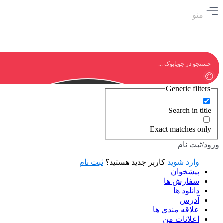
منو
Generic filters
Search in title
Exact matches only
ورود/ثبت نام
وارد شوید
کاربر جدید هستید؟
ثبت نام
پیشخوان
سفارش ها
دانلود ها
آدرس
علاقه مندی ها
اعلانات من