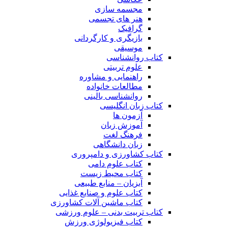
مجسمه سازی
هنر های تجسمی
گرافیک
بازیگری و کارگردانی
موسیقی
کتاب روانشناسی
علوم تربیتی
راهنمایی و مشاوره
مطالعات خانواده
روانشناسی بالینی
کتاب زبان انگلیسی
آزمون ها
آموزش زبان
فرهنگ لغت
زبان دانشگاهی
کتاب کشاورزی و دامپروری
کتاب علوم دامی
کتاب محیط زیست
آبزیان – منابع طبیعی
کتاب علوم و صنایع غذایی
کتاب ماشین آلات کشاورزی
کتاب تربیت بدنی – علوم ورزشی
کتاب فیزیولوژی ورزش