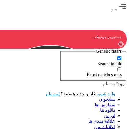
منو
Generic filters
Search in title
Exact matches only
ورود/ثبت نام
وارد شوید
کاربر جدید هستید؟
ثبت نام
پیشخوان
سفارش ها
دانلود ها
آدرس
علاقه مندی ها
اعلانات من