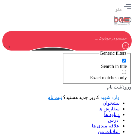
منو
earch
Generic filters
Search in title
Exact matches only
ورود/ثبت نام
وارد شوید
کاربر جدید هستید؟
ثبت نام
پیشخوان
سفارش ها
دانلود ها
آدرس
علاقه مندی ها
اعلانات من