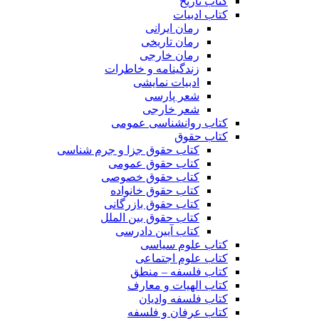
کتاب تاریخ
کتاب ادبیات
رمان ایرانی
رمان تاریخی
رمان خارجی
زندگینامه و خاطرات
ادبیات نمایشی
شعر پارسی
شعر خارجی
کتاب روانشناسی عمومی
کتاب حقوق
کتاب حقوق جزا و جرم شناسی
کتاب حقوق عمومی
کتاب حقوق خصوصی
کتاب حقوق خانواده
کتاب حقوق بازرگانی
کتاب حقوق بین الملل
کتاب آیین دادرسی
کتاب علوم سیاسی
کتاب علوم اجتماعی
کتاب فلسفه – منطق
کتاب الهیات و معارف
کتاب فلسفه وادیان
کتاب عرفان و فلسفه