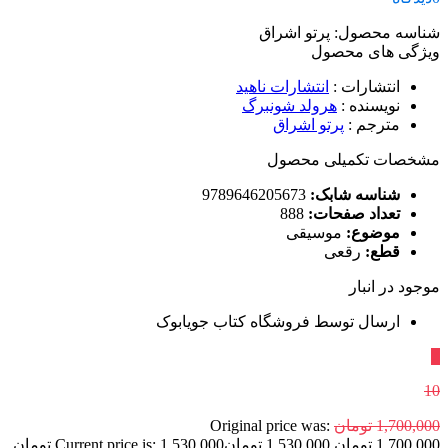
شناسه محصول:
پرتو اشراق
ویژگی های محصول
انتشارات
:
انتشارات ناهید
نویسنده
:
هرولد شونبرگ
مترجم
:
پرتو اشراق
مشخصات تکمیلی محصول
شناسه شابک:
9789646205673
تعداد صفحات:
888
موضوع:
موسیقی
قطع:
رقعی
موجود در انبار
ارسال توسط فروشگاه کتاب جویابوک
٪
10
1,700,000
تومان
Original price was:
1,700,000 تومان.
1,530,000
تومان
Current price is: 1,530,000 تومان.