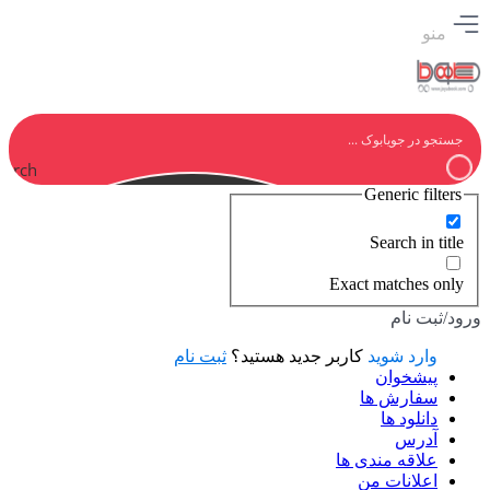
منو
earch
Generic filters
Search in title
Exact matches only
ورود/ثبت نام
وارد شوید
کاربر جدید هستید؟
ثبت نام
پیشخوان
سفارش ها
دانلود ها
آدرس
علاقه مندی ها
اعلانات من