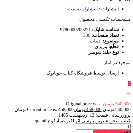
انتشارات
:
انتشارات سمت
مشخصات تکمیلی محصول
شناسه شابک:
9786000200251
تعداد صفحات:
336
موضوع:
ادبیات
قطع:
وزیری
نوع جلد:
شومیز
موجود در انبار
ارسال توسط فروشگاه کتاب جویابوک
٪
15
540,000
تومان
Original price was:
540,000 تومان.
458,000
تومان
Current price is: 458,000 تومان.
بروزرسانی قیمت:
13 اردیبهشت 1405
کتاب سخن شیرین پارسی اثر اکبر صیادکو quantity
افزودن به سبد خرید