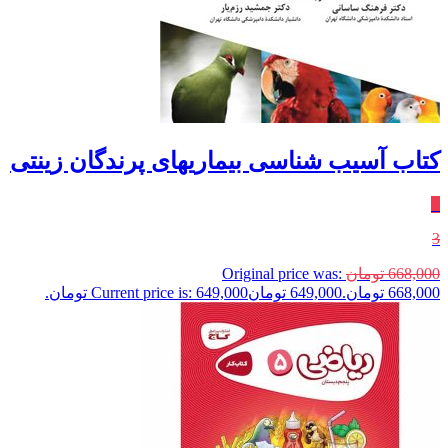
کتاب آسیب شناسی بیماریهای پرندگان زینتی
٪
3
668,000
تومان
Original price was:
668,000 تومان.
649,000
تومان
Current price is: 649,000 تومان.