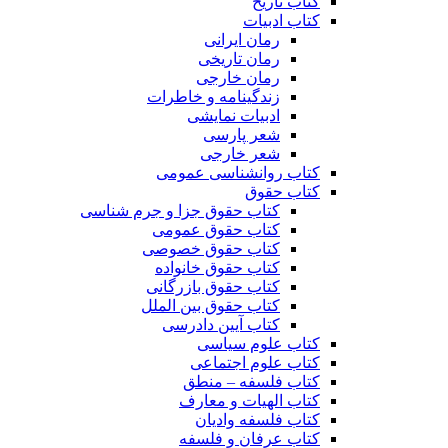
کتاب تاریخ
کتاب ادبیات
رمان ایرانی
رمان تاریخی
رمان خارجی
زندگینامه و خاطرات
ادبیات نمایشی
شعر پارسی
شعر خارجی
کتاب روانشناسی عمومی
کتاب حقوق
کتاب حقوق جزا و جرم شناسی
کتاب حقوق عمومی
کتاب حقوق خصوصی
کتاب حقوق خانواده
کتاب حقوق بازرگانی
کتاب حقوق بین الملل
کتاب آیین دادرسی
کتاب علوم سیاسی
کتاب علوم اجتماعی
کتاب فلسفه – منطق
کتاب الهیات و معارف
کتاب فلسفه وادیان
کتاب عرفان و فلسفه