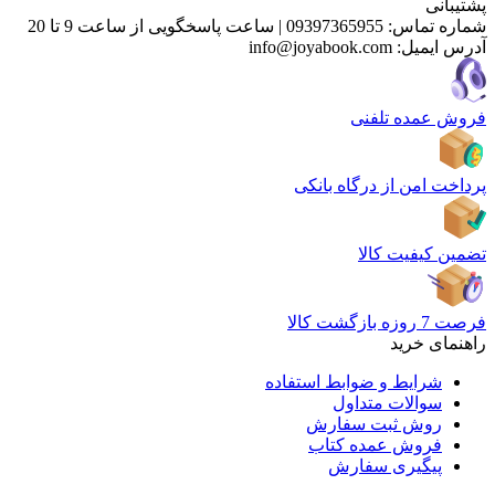
پشتیبانی
شماره تماس:
09397365955
|
ساعت پاسخگویی از ساعت 9 تا 20
آدرس ایمیل:
info@joyabook.com
فروش عمده تلفنی
پرداخت امن از درگاه بانکی
تضمین کیفیت کالا
فرصت 7 روزه بازگشت کالا
راهنمای خرید
شرایط و ضوابط استفاده
سوالات متداول
روش ثبت سفارش
فروش عمده کتاب
پیگیری سفارش