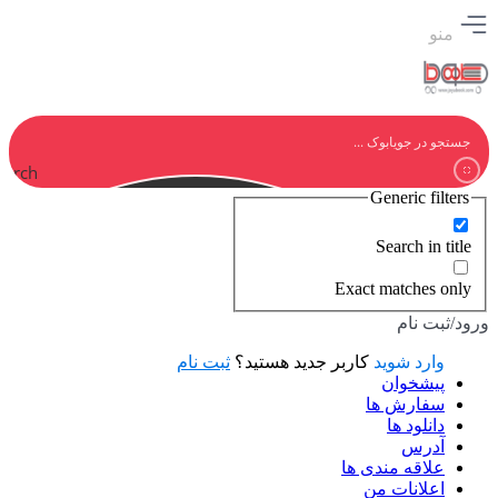
منو
earch
Generic filters
Search in title
Exact matches only
ورود/ثبت نام
وارد شوید
کاربر جدید هستید؟
ثبت نام
پیشخوان
سفارش ها
دانلود ها
آدرس
علاقه مندی ها
اعلانات من