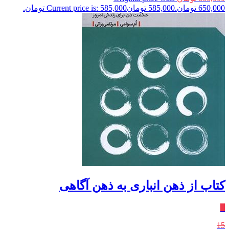
650,000 تومان.
585,000
تومان
Current price is: 585,000 تومان.
کتاب از ذهن‌ انباری به ذهن‌ آگاهی
٪
15