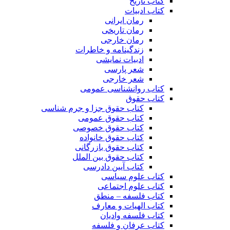
کتاب تاریخ
کتاب ادبیات
رمان ایرانی
رمان تاریخی
رمان خارجی
زندگینامه و خاطرات
ادبیات نمایشی
شعر پارسی
شعر خارجی
کتاب روانشناسی عمومی
کتاب حقوق
کتاب حقوق جزا و جرم شناسی
کتاب حقوق عمومی
کتاب حقوق خصوصی
کتاب حقوق خانواده
کتاب حقوق بازرگانی
کتاب حقوق بین الملل
کتاب آیین دادرسی
کتاب علوم سیاسی
کتاب علوم اجتماعی
کتاب فلسفه – منطق
کتاب الهیات و معارف
کتاب فلسفه وادیان
کتاب عرفان و فلسفه