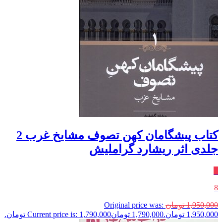
کتاب پیشگامان کهن تصوف مشایخ غرب 2
جلدی اثر ریشارد گراملیش
٪
8
1,950,000
تومان
Original price was:
1,950,000 تومان.
1,790,000
تومان
Current price is: 1,790,000 تومان.