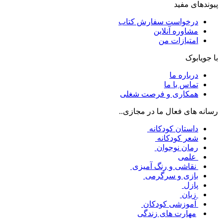
پیوندهای مفید
درخواست سفارش کتاب
مشاوره آنلاین
امتیازات من
با جویابوک
درباره ما
تماس با ما
همکاری و فرصت شغلی
رسانه های فعال ما در مجازی..
داستان کودکانه
شعر کودکانه
رمان نوجوان
علمی
نقاشی و رنگ آمیزی
بازی و سرگرمی
پازل
زبان
آموزشی کودکان
مهارت های زندگی