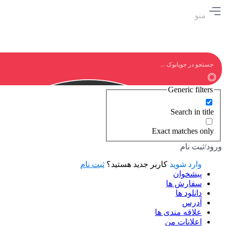
منو
Generic filters
Search in title
Exact matches only
ورود/ثبت نام
وارد شوید
کاربر جدید هستید؟
ثبت نام
پیشخوان
سفارش ها
دانلود ها
آدرس
علاقه مندی ها
اعلانات من