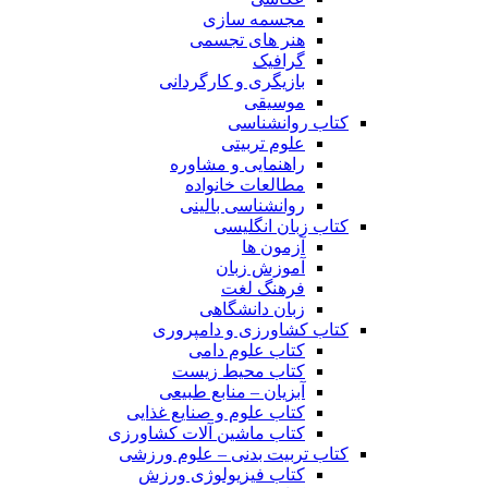
مجسمه سازی
هنر های تجسمی
گرافیک
بازیگری و کارگردانی
موسیقی
کتاب روانشناسی
علوم تربیتی
راهنمایی و مشاوره
مطالعات خانواده
روانشناسی بالینی
کتاب زبان انگلیسی
آزمون ها
آموزش زبان
فرهنگ لغت
زبان دانشگاهی
کتاب کشاورزی و دامپروری
کتاب علوم دامی
کتاب محیط زیست
آبزیان – منابع طبیعی
کتاب علوم و صنایع غذایی
کتاب ماشین آلات کشاورزی
کتاب تربیت بدنی – علوم ورزشی
کتاب فیزیولوژی ورزش