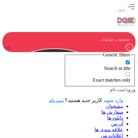
منو
earch
Generic filters
Search in title
Exact matches only
ورود/ثبت نام
وارد شوید
کاربر جدید هستید؟
ثبت نام
پیشخوان
سفارش ها
دانلود ها
آدرس
علاقه مندی ها
اعلانات من