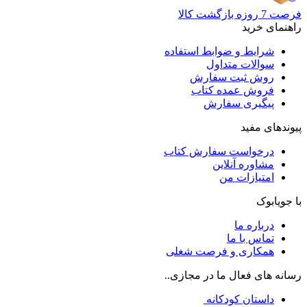
فرصت 7 روزه بازگشت کالا
راهنمای خرید
شرایط و ضوابط استفاده
سوالات متداول
روش ثبت سفارش
فروش عمده کتاب
پیگیری سفارش
پیوندهای مفید
درخواست سفارش کتاب
مشاوره آنلاین
امتیازات من
با جویابوک
درباره ما
تماس با ما
همکاری و فرصت شغلی
رسانه های فعال ما در مجازی..
داستان کودکانه