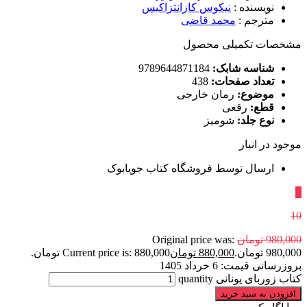
نویسنده
:
نیکوس کازانتزاکیس
مترجم
:
محمد قاضی
مشخصات تکمیلی محصول
شناسه شابک:
9789644871184
تعداد صفحات:
438
موضوع:
رمان خارجی
قطع:
رقعی
نوع جلد:
شومیز
موجود در انبار
ارسال توسط فروشگاه کتاب جویابوک
٪
10
980,000
تومان
Original price was:
980,000 تومان.
880,000
تومان
Current price is: 880,000 تومان.
بروزرسانی قیمت:
6 خرداد 1405
کتاب زوربای یونانی quantity
افزودن به سبد خرید