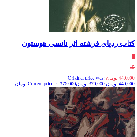
کتاب ردپای فرشته اثر نانسی هوستون
٪
15
440,000
تومان
Original price was:
440,000 تومان.
376,000
تومان
Current price is: 376,000 تومان.