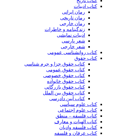
کتاب تاریخ
کتاب ادبیات
رمان ایرانی
رمان تاریخی
رمان خارجی
زندگینامه و خاطرات
ادبیات نمایشی
شعر پارسی
شعر خارجی
کتاب روانشناسی عمومی
کتاب حقوق
کتاب حقوق جزا و جرم شناسی
کتاب حقوق عمومی
کتاب حقوق خصوصی
کتاب حقوق خانواده
کتاب حقوق بازرگانی
کتاب حقوق بین الملل
کتاب آیین دادرسی
کتاب علوم سیاسی
کتاب علوم اجتماعی
کتاب فلسفه – منطق
کتاب الهیات و معارف
کتاب فلسفه وادیان
کتاب عرفان و فلسفه