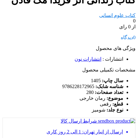
کتاب زندانی اثر فریدا مک فادن
کتاب علوم انسانی
0
از 0 رای
0
دیدگاه
ویژگی های محصول
انتشارات
:
انتشارات نون
مشخصات تکمیلی محصول
سال چاپ:
1405
شناسه شابک:
9786228172965
تعداد صفحات:
280
موضوع:
رمان خارجی
قطع:
رقعی
نوع جلد:
شومیز
شرایط ارسال کالا
ارسال از انبار تهران: 1 الی 2 روز کاری