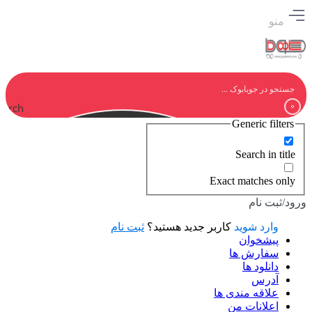
منو
earch
Generic filters
Search in title
Exact matches only
ورود/ثبت نام
وارد شوید
کاربر جدید هستید؟
ثبت نام
پیشخوان
سفارش ها
دانلود ها
آدرس
علاقه مندی ها
اعلانات من