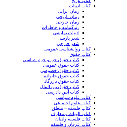
کتاب تاریخ
کتاب ادبیات
رمان ایرانی
رمان تاریخی
رمان خارجی
زندگینامه و خاطرات
ادبیات نمایشی
شعر پارسی
شعر خارجی
کتاب روانشناسی عمومی
کتاب حقوق
کتاب حقوق جزا و جرم شناسی
کتاب حقوق عمومی
کتاب حقوق خصوصی
کتاب حقوق خانواده
کتاب حقوق بازرگانی
کتاب حقوق بین الملل
کتاب آیین دادرسی
کتاب علوم سیاسی
کتاب علوم اجتماعی
کتاب فلسفه – منطق
کتاب الهیات و معارف
کتاب فلسفه وادیان
کتاب عرفان و فلسفه