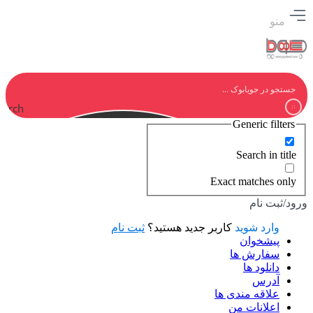
منو
earch
Generic filters
Search in title
Exact matches only
ورود/ثبت نام
وارد شوید
کاربر جدید هستید؟
ثبت نام
پیشخوان
سفارش ها
دانلود ها
آدرس
علاقه مندی ها
اعلانات من