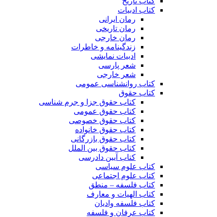
کتاب تاریخ
کتاب ادبیات
رمان ایرانی
رمان تاریخی
رمان خارجی
زندگینامه و خاطرات
ادبیات نمایشی
شعر پارسی
شعر خارجی
کتاب روانشناسی عمومی
کتاب حقوق
کتاب حقوق جزا و جرم شناسی
کتاب حقوق عمومی
کتاب حقوق خصوصی
کتاب حقوق خانواده
کتاب حقوق بازرگانی
کتاب حقوق بین الملل
کتاب آیین دادرسی
کتاب علوم سیاسی
کتاب علوم اجتماعی
کتاب فلسفه – منطق
کتاب الهیات و معارف
کتاب فلسفه وادیان
کتاب عرفان و فلسفه