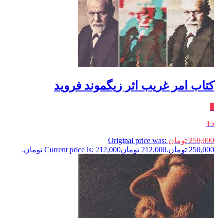
کتاب امر غریب اثر زیگموند فروید
٪
15
250,000
تومان
Original price was:
250,000 تومان.
212,000
تومان
Current price is: 212,000 تومان.