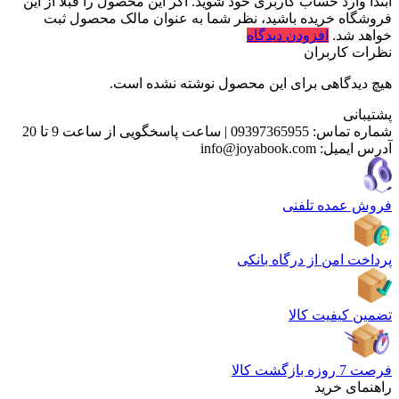
ابتدا وارد حساب کاربری خود شوید. اگر این محصول را قبلا از این
فروشگاه خریده باشید، نظر شما به عنوان مالک محصول ثبت
خواهد شد.
افزودن دیدگاه
نظرات کاربران
هیچ دیدگاهی برای این محصول نوشته نشده است.
پشتیبانی
شماره تماس:
09397365955
|
ساعت پاسخگویی از ساعت 9 تا 20
آدرس ایمیل:
info@joyabook.com
فروش عمده تلفنی
پرداخت امن از درگاه بانکی
تضمین کیفیت کالا
فرصت 7 روزه بازگشت کالا
راهنمای خرید