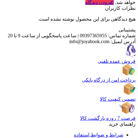
خواهد شد.
افزودن دیدگاه
نظرات کاربران
هیچ دیدگاهی برای این محصول نوشته نشده است.
پشتیبانی
شماره تماس:
09397365955
|
ساعت پاسخگویی از ساعت 9 تا 20
آدرس ایمیل:
info@joyabook.com
فروش عمده تلفنی
پرداخت امن از درگاه بانکی
تضمین کیفیت کالا
فرصت 7 روزه بازگشت کالا
راهنمای خرید
شرایط و ضوابط استفاده