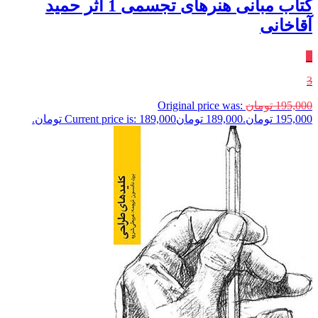
کتاب مبانی هنرهای تجسمی 1 اثر حمید
آقاخانی
٪
3
195,000
تومان
Original price was:
195,000 تومان.
189,000
تومان
Current price is: 189,000 تومان.