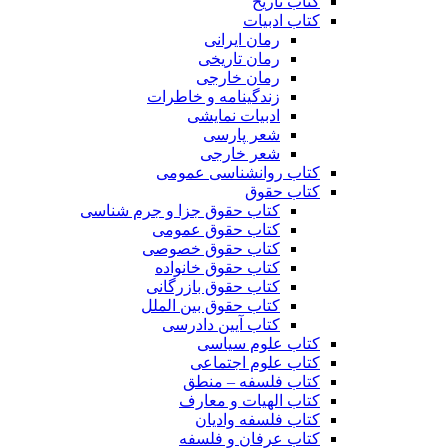
کتاب تاریخ
کتاب ادبیات
رمان ایرانی
رمان تاریخی
رمان خارجی
زندگینامه و خاطرات
ادبیات نمایشی
شعر پارسی
شعر خارجی
کتاب روانشناسی عمومی
کتاب حقوق
کتاب حقوق جزا و جرم شناسی
کتاب حقوق عمومی
کتاب حقوق خصوصی
کتاب حقوق خانواده
کتاب حقوق بازرگانی
کتاب حقوق بین الملل
کتاب آیین دادرسی
کتاب علوم سیاسی
کتاب علوم اجتماعی
کتاب فلسفه – منطق
کتاب الهیات و معارف
کتاب فلسفه وادیان
کتاب عرفان و فلسفه