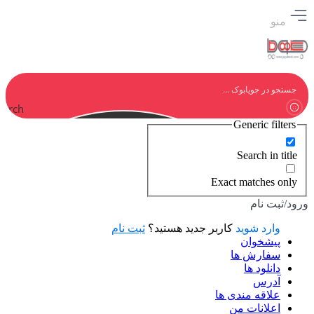
منو
earch
Generic filters
Search in title
Exact matches only
ورود/ثبت نام
وارد شوید
کاربر جدید هستید؟
ثبت نام
پیشخوان
سفارش ها
دانلود ها
آدرس
علاقه مندی ها
اعلانات من